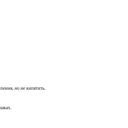
пения, но не кипятить.
ашках.