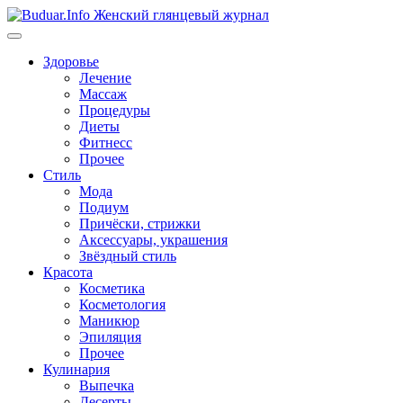
Перейти
к
содержимому
Здоровье
Лечение
Массаж
Процедуры
Диеты
Фитнесс
Прочее
Стиль
Мода
Подиум
Причёски, стрижки
Аксессуары, украшения
Звёздный стиль
Красота
Косметика
Косметология
Маникюр
Эпиляция
Прочее
Кулинария
Выпечка
Десерты