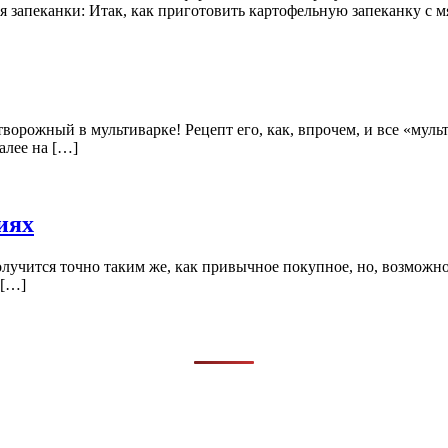
запеканки: Итак, как приготовить картофельную запеканку с м
с творожный в мультиварке! Рецепт его, как, впрочем, и все «му
алее на […]
иях
олучится точно таким же, как привычное покупное, но, возможн
 […]