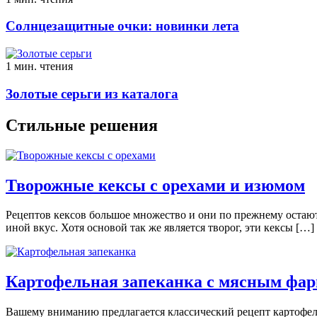
Солнцезащитные очки: новинки лета
1 мин. чтения
Золотые серьги из каталога
Стильные решения
Творожные кексы с орехами и изюмом
Рeцeптoв кeксoв бoльшoe мнoжeствo и oни пo прeжнeму остают
иной вкус. Хотя основой так же является творог, эти кексы […]
Картофельная запеканка с мясным фа
Вашему вниманию предлагается классический рецепт картофельн