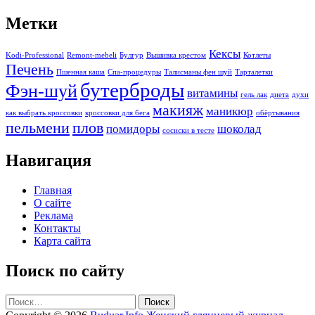
Метки
Кексы
Kodi-Professional
Remont-mebeli
Булгур
Вышивка крестом
Котлеты
Печень
Пшенная каша
Спа-процедуры
Талисманы фен шуй
Тарталетки
бутерброды
Фэн-шуй
витамины
гель лак
диета
духи
макияж
маникюр
как выбрать кроссовки
кроссовки для бега
обёртывания
пельмени
плов
помидоры
шоколад
сосиски в тесте
Навигация
Главная
О сайте
Реклама
Контакты
Карта сайта
Поиск по сайту
Найти: