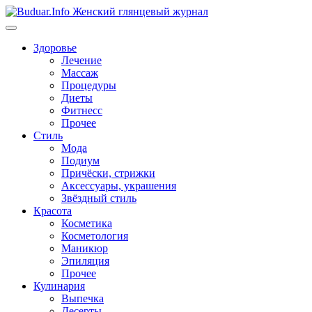
Перейти
к
содержимому
Здоровье
Лечение
Массаж
Процедуры
Диеты
Фитнесс
Прочее
Стиль
Мода
Подиум
Причёски, стрижки
Аксессуары, украшения
Звёздный стиль
Красота
Косметика
Косметология
Маникюр
Эпиляция
Прочее
Кулинария
Выпечка
Десерты