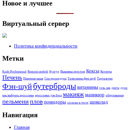
Новое и лучшее
Виртуальный сервер
Политика конфиденциальности
Метки
Кексы
Kodi-Professional
Remont-mebeli
Булгур
Вышивка крестом
Котлеты
Печень
Пшенная каша
Спа-процедуры
Талисманы фен шуй
Тарталетки
бутерброды
Фэн-шуй
витамины
гель лак
диета
духи
макияж
маникюр
как выбрать кроссовки
кроссовки для бега
обёртывания
пельмени
плов
помидоры
шоколад
сосиски в тесте
Навигация
Главная