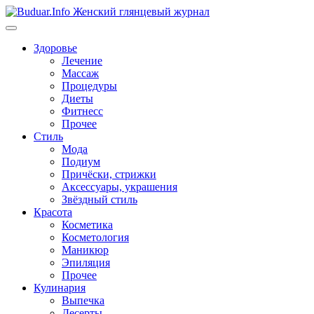
Перейти
к
содержимому
Здоровье
Лечение
Массаж
Процедуры
Диеты
Фитнесс
Прочее
Стиль
Мода
Подиум
Причёски, стрижки
Аксессуары, украшения
Звёздный стиль
Красота
Косметика
Косметология
Маникюр
Эпиляция
Прочее
Кулинария
Выпечка
Десерты