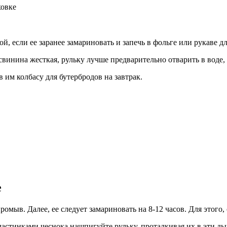
ховке
ой, если ее заранее замариновать и запечь в фольге или рукаве дл
 свинина жесткая, рульку лучше предварительно отварить в воде,
 им колбасу для бутербродов на завтрак.
е
омыв. Далее, ее следует замариновать на 8-12 часов. Для этого,
астинками чеснока нашпигуйте рульку, проталкивая их в эти ды