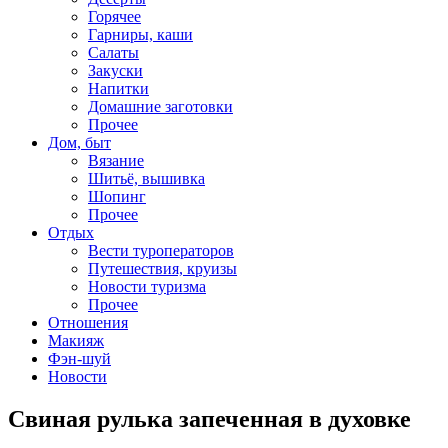
Горячее
Гарниры, каши
Салаты
Закуски
Напитки
Домашние заготовки
Прочее
Дом, быт
Вязание
Шитьё, вышивка
Шопинг
Прочее
Отдых
Вести туроператоров
Путешествия, круизы
Новости туризма
Прочее
Отношения
Макияж
Фэн-шуй
Новости
Свиная рулька запеченная в духовке