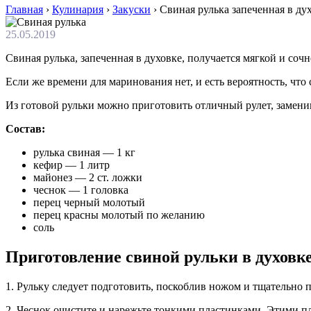
Главная
›
Кулинария
›
Закуски
›
Свиная рулька запеченная в ду
25.05.2019
Свиная рулька, запеченная в духовке, получается мягкой и сочн
Если же времени для маринования нет, и есть вероятность, что
Из готовой рульки можно приготовить отличный рулет, заменив
Состав:
рулька свиная — 1 кг
кефир — 1 литр
майонез — 2 ст. ложки
чеснок — 1 головка
перец черный молотый
перец красны молотый по желанию
соль
Приготовление свиной рульки в духовк
1. Рульку следует подготовить, поскоблив ножом и тщательно пр
2. Чеснок очистите и нарежьте тонкими пластинками. Этими пл