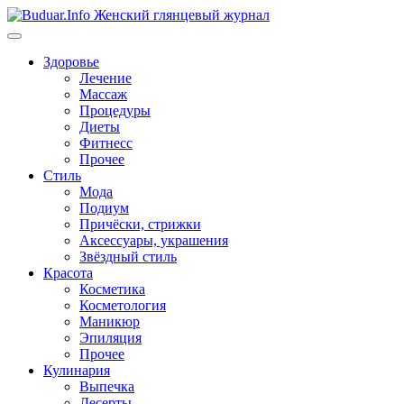
Перейти
к
содержимому
Здоровье
Лечение
Массаж
Процедуры
Диеты
Фитнесс
Прочее
Стиль
Мода
Подиум
Причёски, стрижки
Аксессуары, украшения
Звёздный стиль
Красота
Косметика
Косметология
Маникюр
Эпиляция
Прочее
Кулинария
Выпечка
Десерты