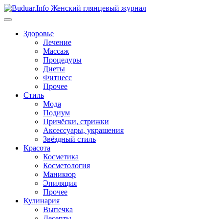
Перейти
к
содержимому
Здоровье
Лечение
Массаж
Процедуры
Диеты
Фитнесс
Прочее
Стиль
Мода
Подиум
Причёски, стрижки
Аксессуары, украшения
Звёздный стиль
Красота
Косметика
Косметология
Маникюр
Эпиляция
Прочее
Кулинария
Выпечка
Десерты