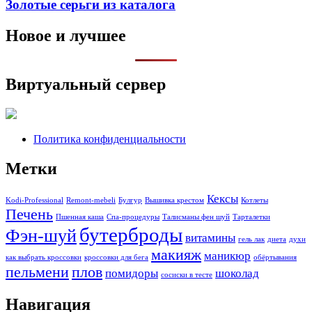
Золотые серьги из каталога
Новое и лучшее
Виртуальный сервер
Политика конфиденциальности
Метки
Кексы
Kodi-Professional
Remont-mebeli
Булгур
Вышивка крестом
Котлеты
Печень
Пшенная каша
Спа-процедуры
Талисманы фен шуй
Тарталетки
бутерброды
Фэн-шуй
витамины
гель лак
диета
духи
макияж
маникюр
как выбрать кроссовки
кроссовки для бега
обёртывания
пельмени
плов
помидоры
шоколад
сосиски в тесте
Навигация