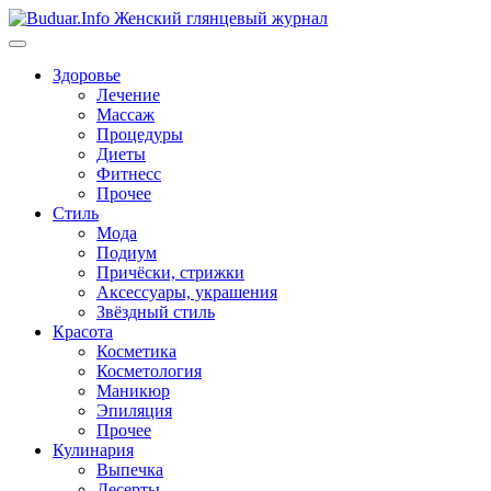
Перейти
к
содержимому
Здоровье
Лечение
Массаж
Процедуры
Диеты
Фитнесс
Прочее
Стиль
Мода
Подиум
Причёски, стрижки
Аксессуары, украшения
Звёздный стиль
Красота
Косметика
Косметология
Маникюр
Эпиляция
Прочее
Кулинария
Выпечка
Десерты