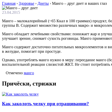
Главная
›
Здоровье
›
Диеты
›
Манго – друг диет и ваших глаз
23.04.2015
Манго – малокалорийный (~65 Ккал в 100 граммах) продукт, бо
группы B. Содержит множество различных макро- и микроэлемент
Манго обладает лечебными свойствами: понижает жар и улучш
улучшает зрение, снимает сухость роговицы. Манго применяют 
Манго содержит достаточно питательных микроэлементов и вит
в желудке, помогает при простуде.
Однако, употреблять манго нужно в меру: переедание манго (б
воспалительной реакции слизистой ЖКТ. Не стоит потреблять м
Отмечено
манго
Причёски, стрижки
Как заколоть челку при отращивании?