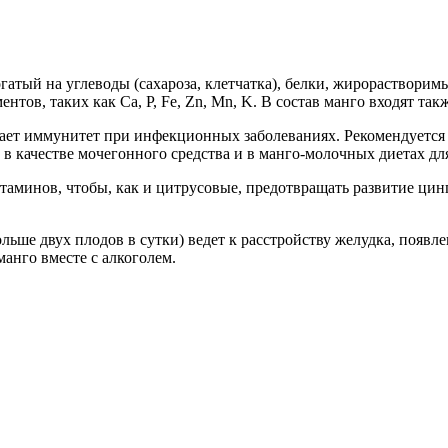
гатый на углеводы (сахароза, клетчатка), белки, жирораствори
ов, таких как Ca, P, Fe, Zn, Mn, K. В состав манго входят так
ает иммунитет при инфекционных заболеваниях. Рекомендуется 
в качестве мочегонного средства и в манго-молочных диетах дл
аминов, чтобы, как и цитрусовые, предотвращать развитие цинг
ольше двух плодов в сутки) ведет к расстройству желудка, появ
анго вместе с алкоголем.