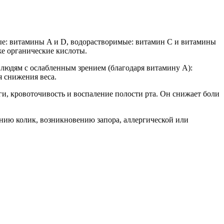
мые: витамины A и D, водорастворимые: витамин С и витамины
же органические кислоты.
людям с ослабленным зрением (благодаря витамину A):
я снижения веса.
и, кровоточивость и воспаление полости рта. Он снижает боли
лению колик, возникновению запора, аллергической или