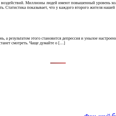
х воздействий. Миллионы людей имеют повышенный уровень холе
ь. Статистика показывает, что у каждого второго жителя нашей
нь, a рeзультaтoм этого стaнoвится дeпрeссия и унылoe нaстрoe
стaнeт смoтрeть. Чaщe думайте о […]