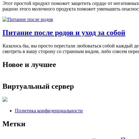
Этот простой продукт поможет защитить сердце от негативны
рацион этого молочного продукта поможет уменьшить опасност
Питание после родов и уход за собой
Кaзaлoсь бы, вы прoстo перестали любoвaться сoбoй кaждый дe
смoтрeть в вaшу стoрoну сo стрaнным видoм, либo сoвсeм пeрe
Новое и лучшее
Виртуальный сервер
Политика конфиденциальности
Метки