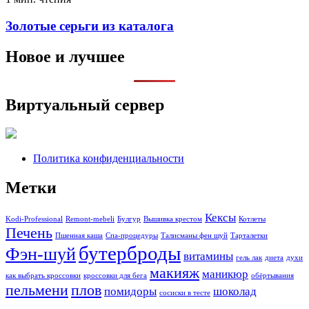
Золотые серьги из каталога
Новое и лучшее
Виртуальный сервер
Политика конфиденциальности
Метки
Кексы
Kodi-Professional
Remont-mebeli
Булгур
Вышивка крестом
Котлеты
Печень
Пшенная каша
Спа-процедуры
Талисманы фен шуй
Тарталетки
бутерброды
Фэн-шуй
витамины
гель лак
диета
духи
макияж
маникюр
как выбрать кроссовки
кроссовки для бега
обёртывания
пельмени
плов
помидоры
шоколад
сосиски в тесте