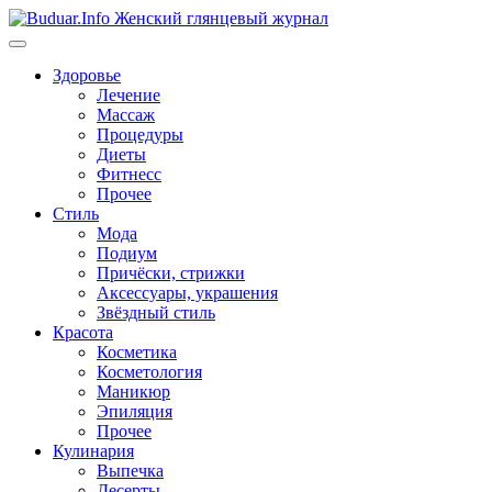
Перейти
к
содержимому
Здоровье
Лечение
Массаж
Процедуры
Диеты
Фитнесс
Прочее
Стиль
Мода
Подиум
Причёски, стрижки
Аксессуары, украшения
Звёздный стиль
Красота
Косметика
Косметология
Маникюр
Эпиляция
Прочее
Кулинария
Выпечка
Десерты