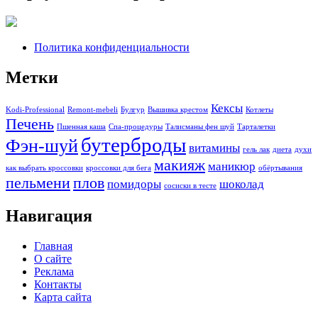
Политика конфиденциальности
Метки
Кексы
Kodi-Professional
Remont-mebeli
Булгур
Вышивка крестом
Котлеты
Печень
Пшенная каша
Спа-процедуры
Талисманы фен шуй
Тарталетки
бутерброды
Фэн-шуй
витамины
гель лак
диета
духи
макияж
маникюр
как выбрать кроссовки
кроссовки для бега
обёртывания
пельмени
плов
помидоры
шоколад
сосиски в тесте
Навигация
Главная
О сайте
Реклама
Контакты
Карта сайта