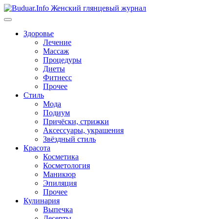
Перейти
к
содержимому
Здоровье
Лечение
Массаж
Процедуры
Диеты
Фитнесс
Прочее
Стиль
Мода
Подиум
Причёски, стрижки
Аксессуары, украшения
Звёздный стиль
Красота
Косметика
Косметология
Маникюр
Эпиляция
Прочее
Кулинария
Выпечка
Десерты