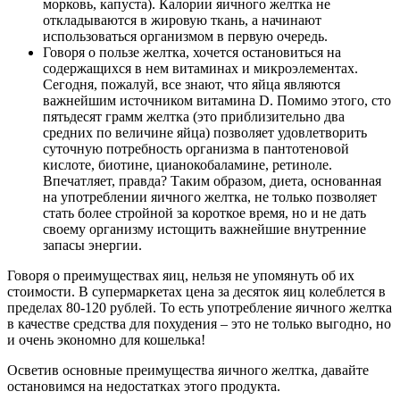
морковь, капуста). Калории яичного желтка не
откладываются в жировую ткань, а начинают
использоваться организмом в первую очередь.
Говоря о пользе желтка, хочется остановиться на
содержащихся в нем витаминах и микроэлементах.
Сегодня, пожалуй, все знают, что яйца являются
важнейшим источником витамина D. Помимо этого, сто
пятьдесят грамм желтка (это приблизительно два
средних по величине яйца) позволяет удовлетворить
суточную потребность организма в пантотеновой
кислоте, биотине, цианокобаламине, ретиноле.
Впечатляет, правда? Таким образом, диета, основанная
на употреблении яичного желтка, не только позволяет
стать более стройной за короткое время, но и не дать
своему организму истощить важнейшие внутренние
запасы энергии.
Говоря о преимуществах яиц, нельзя не упомянуть об их
стоимости. В супермаркетах цена за десяток яиц колеблется в
пределах 80-120 рублей. То есть употребление яичного желтка
в качестве средства для похудения – это не только выгодно, но
и очень экономно для кошелька!
Осветив основные преимущества яичного желтка, давайте
остановимся на недостатках этого продукта.