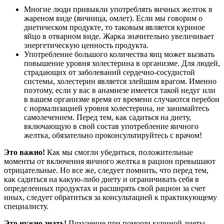
Многие люди привыкли употреблять яичных желток в
жареном виде (яичница, омлет). Если мы говорим о
диетическом продукте, то таковым является куриное
яйцо в отварном виде. Жарка значительно увеличивает
энергетическую ценность продукта.
Употребление большого количества яиц может вызвать
повышение уровня холестерина в организме. Для людей,
страдающих от заболеваний сердечно-сосудистой
системы, холестерин является злейшим врагом. Именно
поэтому, если у вас в анамнезе имеется такой недуг или
в вашем организме время от времени случаются перебои
с нормализацией уровня холестерина, не занимайтесь
самолечением. Перед тем, как садиться на диету,
включающую в свой состав употребление яичного
желтка, обязательно проконсультируйтесь с врачом!
Это важно!
Как мы смогли убедиться, положительные
моменты от включения яичного желтка в рацион превышают
отрицательные. Но все же, следует помнить, что перед тем,
как садиться на какую-либо диету и ограничивать себя в
определенных продуктах и расширять свой рацион за счет
иных, следует обратиться за консультацией к практикующему
специалисту.
Это нужно знать!
Похудение при помощи куриной диеты –