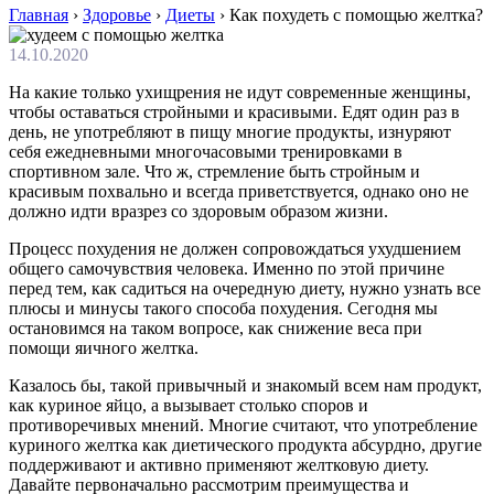
Главная
›
Здоровье
›
Диеты
›
Как похудеть с помощью желтка?
14.10.2020
На какие только ухищрения не идут современные женщины,
чтобы оставаться стройными и красивыми. Едят один раз в
день, не употребляют в пищу многие продукты, изнуряют
себя ежедневными многочасовыми тренировками в
спортивном зале. Что ж, стремление быть стройным и
красивым похвально и всегда приветствуется, однако оно не
должно идти вразрез со здоровым образом жизни.
Процесс похудения не должен сопровождаться ухудшением
общего самочувствия человека. Именно по этой причине
перед тем, как садиться на очередную диету, нужно узнать все
плюсы и минусы такого способа похудения. Сегодня мы
остановимся на таком вопросе, как снижение веса при
помощи яичного желтка.
Казалось бы, такой привычный и знакомый всем нам продукт,
как куриное яйцо, а вызывает столько споров и
противоречивых мнений. Многие считают, что употребление
куриного желтка как диетического продукта абсурдно, другие
поддерживают и активно применяют желтковую диету.
Давайте первоначально рассмотрим преимущества и