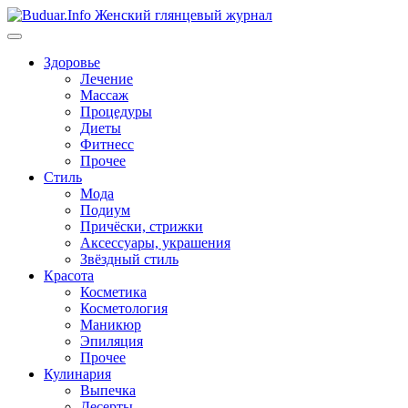
Перейти
к
содержимому
Здоровье
Лечение
Массаж
Процедуры
Диеты
Фитнесс
Прочее
Стиль
Мода
Подиум
Причёски, стрижки
Аксессуары, украшения
Звёздный стиль
Красота
Косметика
Косметология
Маникюр
Эпиляция
Прочее
Кулинария
Выпечка
Десерты