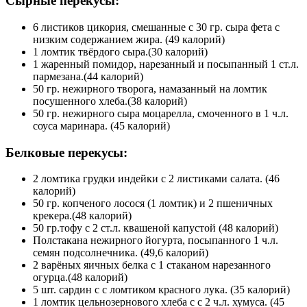
Сырные перекусы:
6 листиков цикория, смешанные с 30 гр. сыра фета с
низким содержанием жира. (49 калорий)
1 ломтик твёрдого сыра.(30 калорий)
1 жаренный помидор, нарезанный и посыпанный 1 ст.л.
пармезана.(44 калорий)
50 гр. нежирного творога, намазанный на ломтик
посушенного хлеба.(38 калорий)
50 гр. нежирного сыра моцарелла, смоченного в 1 ч.л.
соуса маринара. (45 калорий)
Белковые перекусы:
2 ломтика грудки индейки с 2 листиками салата. (46
калорий)
50 гр. копченого лосося (1 ломтик) и 2 пшеничных
крекера.(48 калорий)
50 гр.тофу с 2 ст.л. квашеной капустой (48 калорий)
Полстакана нежирного йогурта, посыпанного 1 ч.л.
семян подсолнечника. (49,6 калорий)
2 варёных яичных белка с 1 стаканом нарезанного
огурца.(48 калорий)
5 шт. сардин с с ломтиком красного лука. (35 калорий)
1 ломтик цельнозернового хлеба с с 2 ч.л. хумуса. (45