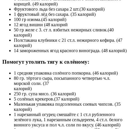
корицей. (49 калорий)
Фруктового льда без сахара 2 шт.(30 калорий)
1 фруктовый лёд без сахара. (35 калорий)
100 гр изюма.(45 калорий)
12 ягод вишни (48 калорий
50 гр желе с 3. ст л. взбитых нежирных сливок.(40
калорий)
Полстакана клубники с 21 ст.л. нежирного кефира. (47
калорий)
14 замороженных ягод красного винограда. (48 калорий)
Помогут утолить тягу к солёному:
1 средняя упаковка солёного попкорна. (46 калорий)
80 гр. тёртого сыра, посыпанного четвертью ч.л.
морской соли. (37
калорий)
250 гр. супа мисо. (36 калорий)
5 солёных крекеров.(37 калорий)
Маленькая упаковка подсоленных соевых чипсов. (35
калорий)
1 нарезанный огурец смешайте с 1 ст.л рубленного
зелёного лука, 1 нарезанным сельдереем, 4 ст.л. белого
винного уксуса и пол ч.л. соли по вкусу. (46 калорий)