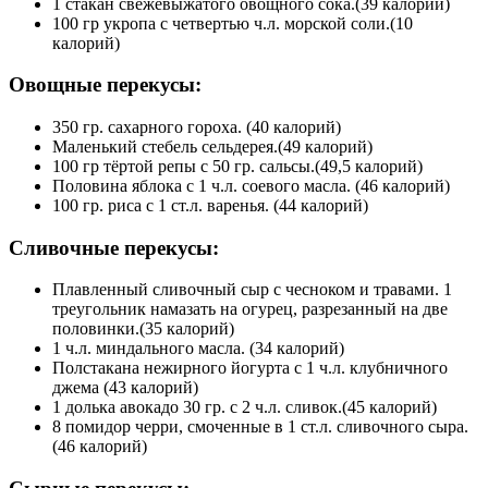
1 стакан свежевыжатого овощного сока.(39 калорий)
100 гр укропа с четвертью ч.л. морской соли.(10
калорий)
Овощные перекусы:
350 гр. сахарного гороха. (40 калорий)
Маленький стебель сельдерея.(49 калорий)
100 гр тёртой репы с 50 гр. сальсы.(49,5 калорий)
Половина яблока с 1 ч.л. соевого масла. (46 калорий)
100 гр. риса с 1 ст.л. варенья. (44 калорий)
Сливочные перекусы:
Плавленный сливочный сыр с чесноком и травами. 1
треугольник намазать на огурец, разрезанный на две
половинки.(35 калорий)
1 ч.л. миндального масла. (34 калорий)
Полстакана нежирного йогурта с 1 ч.л. клубничного
джема (43 калорий)
1 долька авокадо 30 гр. с 2 ч.л. сливок.(45 калорий)
8 помидор черри, смоченные в 1 ст.л. сливочного сыра.
(46 калорий)