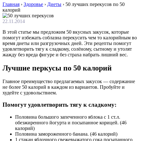
Главная
›
Здоровье
›
Диеты
›
50 лучших перекусов по 50
калорий
22.11.2014
В этой статье мы предложим 50 вкусных закусок, которые
помогут избежать соблазна перекусить чем то калорийным во
время диеты или разгрузочных дней. Эти рецепты помогут
удовлетворить тягу к сладкому, солёному, сытному и утолят
жажду без вреда фигуре и без страха набрать лишний вес.
Лучшие перкусы по 50 калорий
Главное преимущество предлагаемых закусок — содержание
не более 50 калорий в каждом из вариантов. Пробуйте и
худейте с удовольствием.
Помогут удовлетворить тягу к сладкому:
Половина большого запеченного яблока с 1 ст.л.
обезжиренного йогурта и посыпанное корицей. (46
калорий)
Половина замороженного банана. (46 калорий)
1 стакан яблочного свежевыжатого сока посыпанного