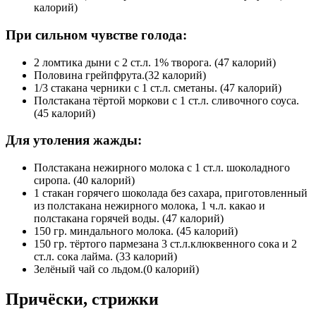
калорий)
При сильном чувстве голода:
2 ломтика дыни с 2 ст.л. 1% творога. (47 калорий)
Половина грейпфрута.(32 калорий)
1/3 стакана черники с 1 ст.л. сметаны. (47 калорий)
Полстакана тёртой моркови с 1 ст.л. сливочного соуса.
(45 калорий)
Для утоления жажды:
Полстакана нежирного молока с 1 ст.л. шоколадного
сиропа. (40 калорий)
1 стакан горячего шоколада без сахара, приготовленный
из полстакана нежирного молока, 1 ч.л. какао и
полстакана горячей воды. (47 калорий)
150 гр. миндального молока. (45 калорий)
150 гр. тёртого пармезана 3 ст.л.клюквенного сока и 2
ст.л. сока лайма. (33 калорий)
Зелёный чай со льдом.(0 калорий)
Причёски, стрижки