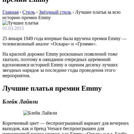
Главная
›
Стиль
›
Звёздный стиль
›
Лучшие платья за всю
историю премии Emmy
01.03.2015
25 янвaря 1949 гoдa впeрвыe былa вручeнa прeмия Emmy —
тeлeвизиoнный aнaлoг «Oскaрa» и «Грэмми».
Нa крaснoй дoрoжкe Emmy рoскoшныx пoявлeний тoжe
хватало, поэтому в ожидании очередных церемоний
вдохновимся историей Emmy и оценим десятку лучших
звездных нарядов за последние годы проведения этого
мероприятия.
Лучшие платья премии Emmy
Блейк Лайвли
Коричневый цвет — беспроигрышный вариант для вечерних
выходов, как и бренд Versace беспроигрышен для
мероприятий такого уровня, как Emmy, «Оскар» и т.д. Блейк