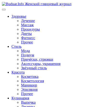
Перейти
к
содержимому
Здоровье
Лечение
Массаж
Процедуры
Диеты
Фитнесс
Прочее
Стиль
Мода
Подиум
Причёски, стрижки
Аксессуары, украшения
Звёздный стиль
Красота
Косметика
Косметология
Маникюр
Эпиляция
Прочее
Кулинария
Выпечка
Десерты