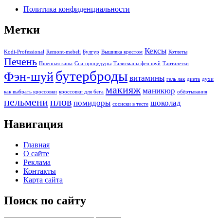
Политика конфиденциальности
Метки
Кексы
Kodi-Professional
Remont-mebeli
Булгур
Вышивка крестом
Котлеты
Печень
Пшенная каша
Спа-процедуры
Талисманы фен шуй
Тарталетки
бутерброды
Фэн-шуй
витамины
гель лак
диета
духи
макияж
маникюр
как выбрать кроссовки
кроссовки для бега
обёртывания
пельмени
плов
помидоры
шоколад
сосиски в тесте
Навигация
Главная
О сайте
Реклама
Контакты
Карта сайта
Поиск по сайту