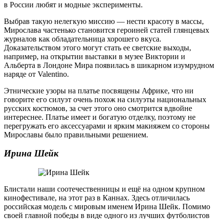
в России любят и модные эксперименты.
Выбрав такую нелегкую миссию — нести красоту в массы,
Мирослава частенько становится героиней статей глянцевых
журналов как обладательница хорошего вкуса.
Доказательством этого могут стать ее светские выходы,
например, на открытии выставки в музее Виктории и
Альберта в Лондоне Мира появилась в шикарном изумрудном
наряде от Valentino.
Этнические узоры на платье посвящены Африке, что ни
говорите его силуэт очень похож на силуэты национальных
русских костюмов, за счет этого оно смотрится вдвойне
интереснее. Платье имеет и богатую отделку, поэтому не
перегружать его аксессуарами и ярким макияжем со стороны
Мирославы было правильными решением.
Ирина Шейк
Блистали наши соотечественницы и ещё на одном крупном
кинофестивале, на этот раз в Каннах. Здесь отличилась
российская модель с мировым именем Ирина Шейк. Помимо
своей главной победы в виде одного из лучших футболистов