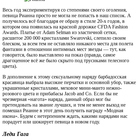
Весь год экспериментируя со степенями своего оголения,
певица Рианна просто не могла не попасть в наш список. А
получилось всё благодаря ее образу в стиле 20-х годов, в
котором она появилась на красной дорожке CFDA Fashion
Awards. Платье от Adam Selman из эластичной сетки,
расшитое 200 000 кристаллами Swarovski, слепило своим
блеском, за всем тем не оставляло никакого места для полета
фантазии в отношении интимных мест звезды — тут, как
говорится, было выставлено на показ (правда, самое
драгоценное всё же было скрыто под трусиками телесного
цвета).
В дополнение к этому сексуальному наряду барбадосская
красавица выбрала высокие перчатки и основной убор, также
украшенные кристаллами, меховое мини-манто нежно-
розового цвета и прибабасы Jacob and Co. Если бы не
чрезмерная «нагота» наряда, данный образ мог бы
претендовать на звание лучших, и тем не менее выход не
помешал Рианне в этот день получить награду «Модная
икона». Будем с нетерпением ждать, какими нарядами нас
порадует или шокирует певица в новом году.
Леди Гага