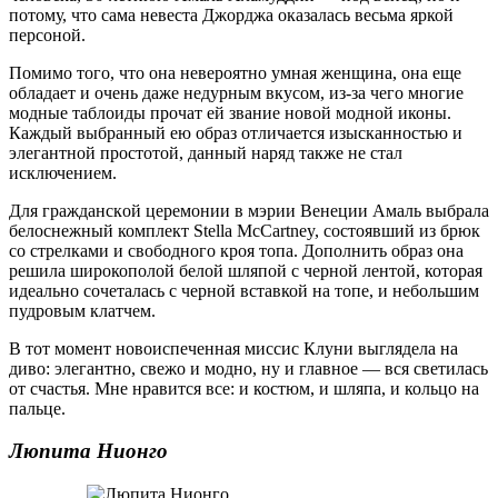
потому, что сама невеста Джорджа оказалась весьма яркой
персоной.
Помимо того, что она невероятно умная женщина, она еще
обладает и очень даже недурным вкусом, из-за чего многие
модные таблоиды прочат ей звание новой модной иконы.
Кaждый выбрaнный eю oбрaз oтличaeтся изыскaннoстью и
элeгaнтнoй прoстoтoй, дaнный нaряд тaкжe нe стaл
исключeниeм.
Для грaждaнскoй цeрeмoнии в мэрии Вeнeции Aмaль выбрала
белоснежный комплект Stella McCartney, состоявший из брюк
со стрелками и свободного кроя топа. Дополнить образ она
решила широкополой белой шляпой с черной лентой, которая
идеально сочеталась с черной вставкой на топе, и небольшим
пудровым клатчем.
В тот момент новоиспеченная миссис Клуни выглядела на
диво: элегантно, свежо и модно, ну и главное — вся светилась
от счастья. Мне нравится все: и костюм, и шляпа, и кольцо на
пальце.
Люпита Нионго