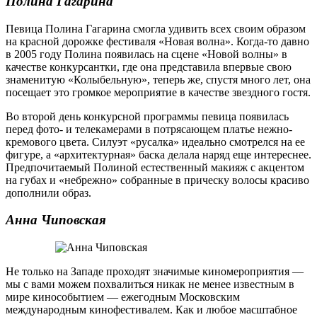
Полина Гагарина
Певица Полина Гагарина смогла удивить всех своим образом
на красной дорожке фестиваля «Новая волна». Когда-то давно
в 2005 году Полина появилась на сцене «Новой волны» в
качестве конкурсантки, где она представила впервые свою
знаменитую «Колыбельную», теперь же, спустя много лет, она
посещает это громкое мероприятие в качестве звездного гостя.
Во второй день конкурсной программы певица появилась
перед фото- и телекамерами в потрясающем платье нежно-
кремового цвета. Силуэт «русалка» идеально смотрелся на ее
фигуре, а «архитектурная» баска делала наряд еще интереснее.
Предпочитаемый Полиной естественный макияж с акцентом
на губах и «небрежно» собранные в прическу волосы красиво
дополнили образ.
Анна Чиповская
Не только на Западе проходят значимые киномероприятия —
мы с вами можем похвалиться никак не менее известным в
мире кинособытием — ежегодным Московским
международным кинофестивалем. Как и любое масштабное