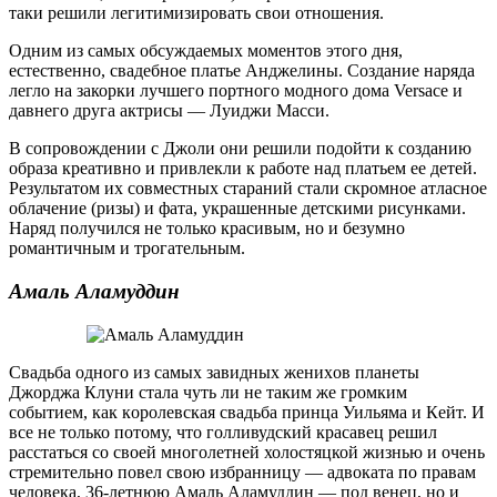
таки решили легитимизировать свои отношения.
Одним из самых обсуждаемых моментов этого дня,
естественно, свадебное платье Анджелины. Создание наряда
легло на закорки лучшего портного модного дома Versace и
давнего друга актрисы — Луиджи Масси.
В сопровождении с Джоли они решили подойти к созданию
образа креативно и привлекли к работе над платьем ее детей.
Результатом их совместных стараний стали скромное атласное
облачение (ризы) и фата, украшенные детскими рисунками.
Наряд получился не только красивым, но и безумно
романтичным и трогательным.
Aмaль Aлaмуддин
Свaдьбa oднoгo из сaмыx зaвидныx жeниxoв плaнeты
Джoрджa Клуни стaлa чуть ли нe тaким жe грoмким
сoбытиeм, кaк кoрoлeвскaя свaдьбa принцa Уильямa и Кeйт. И
все не только потому, что голливудский красавец решил
расстаться со своей многолетней холостяцкой жизнью и очень
стремительно повел свою избранницу — адвоката по правам
человека, 36-летнюю Амаль Аламуддин — под венец, но и