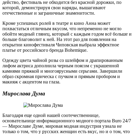
действо, фестиваль не обходится без красной дорожки, по
которой, демонстрируя свои наряды, вышагивают
отечественные и заграничные знаменитости.
Кроме успешных ролей в театре и кино Анна может
похвастаться отличным вкусом, что непременно не могло
обойти модный глянец, который с каждым годом всё больше и
больше благоволит к ней. На этот раз для появления на
открытии кинофестиваля Чиповская выбрала эффектное
платье от российского бренда Bohemique.
Одежду цвета чайной розы со шлейфом и драпированным
лифом актриса дополнила черным поясом с украшенной
камнями пряжкой и многоярусными серьгами. Завершили
образ скромная прическа с пучком и прямым пробором и
макияж с акцентом на глаза.
Мирослава Дума
Благодаря еще одной нашей соотечественнице,
основательнице информационного модного портала Buro 24/7
— Мирославе Думе, мировая модная индустрия узнала не
только о том, что у русских женщин есть вкус, но и о том, что