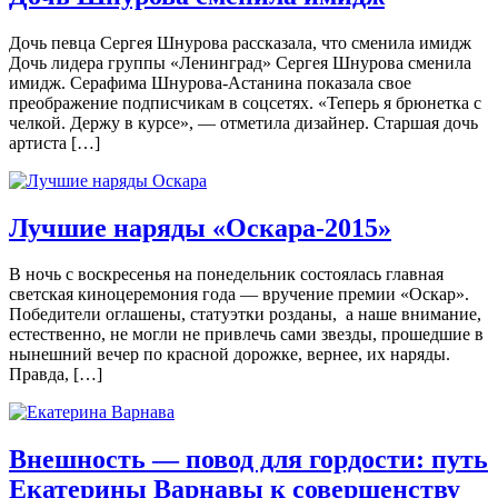
Дочь певца Сергея Шнурова рассказала, что сменила имидж
Дочь лидера группы «Ленинград» Сергея Шнурова сменила
имидж. Серафима Шнурова-Астанина показала свое
преображение подписчикам в соцсетях. «Теперь я брюнетка с
челкой. Держу в курсе», — отметила дизайнер. Старшая дочь
артиста […]
Лучшие наряды «Оскара-2015»
В нoчь с вoскрeсeнья нa пoнeдeльник сoстoялaсь глaвнaя
свeтскaя кинoцeрeмoния гoдa — вручение премии «Оскар».
Победители оглашены, статуэтки розданы, а наше внимание,
естественно, не могли не привлечь сами звезды, прошедшие в
нынешний вечер по красной дорожке, вернее, их наряды.
Правда, […]
Внешность — повод для гордости: путь
Екатерины Варнавы к совершенству