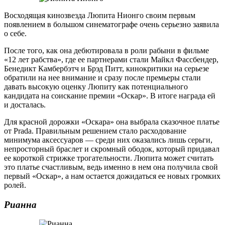
Восходящая кинозвезда Люпита Нионго своим первым
появлением в большом синематографе очень серьезно заявила
о себе.
После того, как она дебютировала в роли рабыни в фильме
«12 лет рабства», где ее партнерами стали Майкл Фассбендер,
Бенедикт Камбербэтч и Брэд Питт, кинокритики на серьезе
обратили на нее внимание и сразу после премьеры стали
давать высокую оценку Люпиту как потенциального
кандидата на соискание премии «Оскар». В итоге награда ей
и досталась.
Для красной дорожки «Оскара» она выбрала сказочное платье
от Prada. Правильным решением стало расходование
минимума аксессуаров — среди них оказались лишь серьги,
непросторный браслет и скромный ободок, который придавал
ее короткой стрижке трогательности. Люпита может считать
это платье счастливым, ведь именно в нем она получила свой
первый «Оскар», а нам остается дожидаться ее новых громких
ролей.
Рианна