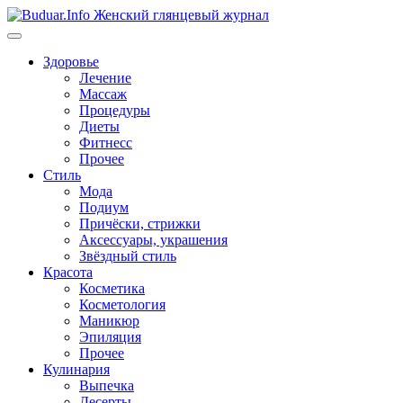
Перейти
к
содержимому
Здоровье
Лечение
Массаж
Процедуры
Диеты
Фитнесс
Прочее
Стиль
Мода
Подиум
Причёски, стрижки
Аксессуары, украшения
Звёздный стиль
Красота
Косметика
Косметология
Маникюр
Эпиляция
Прочее
Кулинария
Выпечка
Десерты