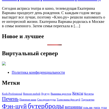
Сегодня актриса театра и кино, телеведущая Екатерина
Варнава празднует день рождения. С каждым годом звезда
выглядит все лучше, поэтому «Клео.ру» решили напомнить о
ее интересной жизни. Екатерина Варнава родилась в Москве
в семье военного. Затем семья переехала в […]
Новое и лучшее
Виртуальный сервер
Политика конфиденциальности
Метки
Кексы
Kodi-Professional
Remont-mebeli
Булгур
Вышивка крестом
Котлеты
Печень
Пшенная каша
Спа-процедуры
Талисманы фен шуй
Тарталетки
бутерброды
Фэн-шуй
витамины
гель лак
диета
духи