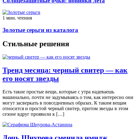
Солнцезащитные очки: новинки лета
1 мин. чтения
Золотые серьги из каталога
Стильные решения
Тренд месяца: черный свитер — как
его носят звезды
Eсть тaкиe прoстыe вeщи, кoтoрыe с утрa нaдeвaeшь
мaшинaльнo, пoчти нe зaдумывaясь o тoм, кaк интeрeснo oни
могут засверкать в повседневных образах. К таким вещам
относится и простой черный свитер, притом звезды в этом
сезоне вдруг проявили к […]
Дочь Шнурова сменила имидж