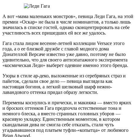
А вот «мама маленьких монстров», певица Леди Гага, на этой
премии «Оскар» не была в числе номинантов, а только лишь
значилась в списке гостей, однако сконцентрировать на себе
участливость всех пришедших ей все же удалось.
Гага стала лицом весенне-летней коллекции Versace этого
года, а о ее близкой дружбе с главой модного дома
Донателлой Версаче известно уже давно, поэтому не было
удивительно, что для своего антиэпатажного эксперимента
«космическая Леди» выберет одеяние именно этого бренда.
Узоры в стиле ар-деко, выложенные из серебряных страз и
пайеток, сделали свое дело — певица выглядела как
настоящая богиня, а легкий шелковый шарф нежно-
лавандового оттенка придал образу легкости.
Перемены коснулись и прически, и макияжа — вместо ярких
и броских оттенков Гага предпочла естественные тона и
немного блеска, а вместо странных головных уборов —
красивую укладку. Единственным моментом, в котором
скандальная дива не смогла себе отказать, стали чуть
угадывавшиеся под платьем туфли-«копытца» от любимого
Brian Atwood.