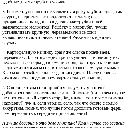
удобные для мясорубки кусочки.
3. Рекомендую сильно не мельчить, я режу клубни вдоль, как
огурец, на три-четыре продолговатых части; слегка
придавливаешь ладонью в датчик мясорубки и всё
замечательно мельчится! Решётку в мясорубку лучше
устанавливать крупную, через мелкую все соки
выдавливаются, это нежелательно! Разве что в крайнем
случае.
4. Картофельную начинку сразу же слегка посаливаем,
перемешав. Для этого берём три посудины — в одной у нас
неотжатый до поры до времени фарш, во вторую крепкими
ладонями отжимаем сок, в третью складываем сухие комки.
Крахмал в хозяйстве навсегда пригодится! После первого
отжима снова подсаливаем картофельную начинку.
5. С количеством соли придётся подумать: у нас ещё
добавится поверхностно нарезанный ножом (ни в коем случае
не пропущенный через мясорубку, иначе вся затея с отжимом
насмарку!) лук и, если угодно, сало, так что будьте с солью
аккуратны, помня, что лучше потом досолить готовый фарш,
чем пересолить в середине приготовления!
А лучше доверить это дело мужчине! Количество его зависит