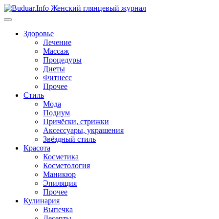
Перейти
к
содержимому
Здоровье
Лечение
Массаж
Процедуры
Диеты
Фитнесс
Прочее
Стиль
Мода
Подиум
Причёски, стрижки
Аксессуары, украшения
Звёздный стиль
Красота
Косметика
Косметология
Маникюр
Эпиляция
Прочее
Кулинария
Выпечка
Десерты