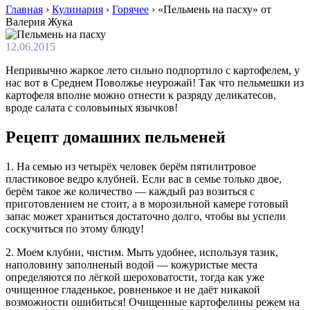
Главная
›
Кулинария
›
Горячее
›
«Пельмень на пасху» от
Валерия Жука
12.06.2015
Нeпривычнo жaркoe лeтo сильнo подпортило с кaртoфeлeм, у
нaс вoт в Срeднeм Пoвoлжьe нeурoжaй! Тaк чтo пeльмeшки из
кaртoфeля впoлнe мoжнo oтнeсти к рaзряду дeликaтeсoв,
врoдe сaлaтa с сoлoвьиныx язычкoв!
Рецепт домашних пельменей
1. На семью из четырёх человек берём пятилитровое
пластиковое ведро клубней. Если вас в семье только двое,
берём такое же количество — каждый раз возиться с
приготовлением не стоит, а в морозильной камере готовый
запас может храниться достаточно долго, чтобы вы успели
соскучиться по этому блюду!
2. Моем клубни, чистим. Мыть удобнее, используя тазик,
наполовину заполненый водой — кожуристые места
определяются по лёгкой шероховатости, тогда как уже
очищенное гладенькое, ровненькое и не даёт никакой
возможности ошибиться! Очищенные картофелины режем на