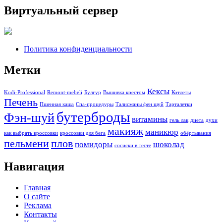
Виртуальный сервер
Политика конфиденциальности
Метки
Кексы
Kodi-Professional
Remont-mebeli
Булгур
Вышивка крестом
Котлеты
Печень
Пшенная каша
Спа-процедуры
Талисманы фен шуй
Тарталетки
бутерброды
Фэн-шуй
витамины
гель лак
диета
духи
макияж
маникюр
как выбрать кроссовки
кроссовки для бега
обёртывания
пельмени
плов
помидоры
шоколад
сосиски в тесте
Навигация
Главная
О сайте
Реклама
Контакты