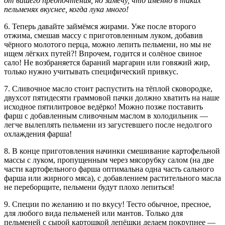
от вашего предпочтения, но замечу, что именно в таких
пельменях вкуснее, когда лука много!
6. Теперь давайте займёмся жирами. Уже после второго
отжима, смешав массу с приготовленным луком, добавив
чёрного молотого перца, можно лепить пельмени, но мы не
ищем лёгких путей?! Впрочем, годится и солёное свиное
сало! Не возбраняется бараний маргарин или говяжий жир,
только нужно учитывать специфический привкус.
7. Сливочное масло стоит распустить на тёплой сковородке,
двухсот пятидесяти граммовой пачки должно хватить на наше
исходное пятилитровое ведёрко! Можно позже поставить
фарш с добавленным сливочным маслом в холодильник —
легче вылеплять пельмени из загустевшего после недолгого
охлаждения фарша!
8. В конце приготовления начинки смешивание картофельной
массы с луком, пропущенным через мясорубку салом (на две
части картофельного фарша оптимальна одна часть сального
фарша или жирного мяса), с добавлением растительного масла
не переборщите, пельмени будут плохо лепиться!
9. Специи по желанию и по вкусу! Тесто обычное, пресное,
для любого вида пельменей или мантов. Только для
пельменей с сырой картошкой лепёшки делаем покрупнее —