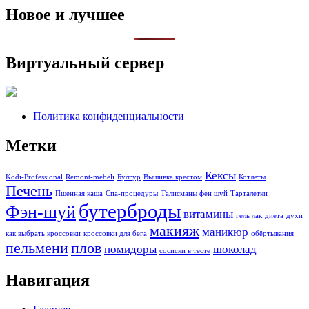
Новое и лучшее
Виртуальный сервер
Политика конфиденциальности
Метки
Кексы
Kodi-Professional
Remont-mebeli
Булгур
Вышивка крестом
Котлеты
Печень
Пшенная каша
Спа-процедуры
Талисманы фен шуй
Тарталетки
бутерброды
Фэн-шуй
витамины
гель лак
диета
духи
макияж
маникюр
как выбрать кроссовки
кроссовки для бега
обёртывания
пельмени
плов
помидоры
шоколад
сосиски в тесте
Навигация