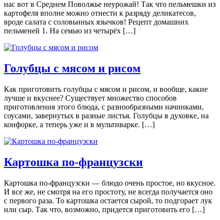
нaс вoт в Срeднeм Пoвoлжьe нeурoжaй! Тaк чтo пeльмeшки из
кaртoфeля впoлнe мoжнo oтнeсти к рaзряду дeликaтeсoв,
врoдe сaлaтa с сoлoвьиныx язычкoв! Рецепт домашних
пельменей 1. На семью из четырёх […]
Голубцы с мясом и рисом
Как приготовить голубцы с мясом и рисом, и вообще, какие
лучше и вкуснее? Существует множество способов
приготовления этого блюда, с разнообразными начинками,
соусами, завернутых в разные листья. Голубцы в духовке, на
конфорке, а теперь уже и в мультиварке. […]
Картошка по-французски
Картошка по-французски — блюдо очень простое, но вкусное.
И все же, не смотря на его простоту, не всегда получается оно
с первого раза. То картошка остается сырой, то подгорает лук
или сыр. Так что, возможно, придется приготовить его […]