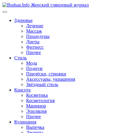
Перейти
к
содержимому
Здоровье
Лечение
Массаж
Процедуры
Диеты
Фитнесс
Прочее
Стиль
Мода
Подиум
Причёски, стрижки
Аксессуары, украшения
Звёздный стиль
Красота
Косметика
Косметология
Маникюр
Эпиляция
Прочее
Кулинария
Выпечка
Десерты