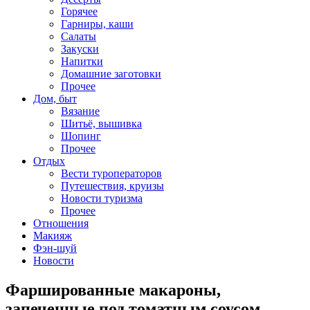
Горячее
Гарниры, каши
Салаты
Закуски
Напитки
Домашние заготовки
Прочее
Дом, быт
Вязание
Шитьё, вышивка
Шопинг
Прочее
Отдых
Вести туроператоров
Путешествия, круизы
Новости туризма
Прочее
Отношения
Макияж
Фэн-шуй
Новости
Фаршированные макароны,
запеченные под томатным соусом