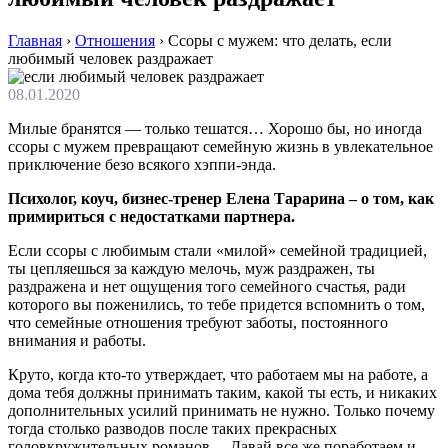
Главная
›
Отношения
›
Ссоры с мужем: что делать, если
любимый человек раздражает
08.01.2020
Милые бранятся — только тешатся… Хорошо бы, но иногда
ссоры с мужем превращают семейную жизнь в увлекательное
приключение безо всякого хэппи-энда.
Психолог, коуч, бизнес-тренер Елена Тарарина – о том, как
примириться с недостатками партнера.
Если ссоры с любимым стали «милой» семейной традицией,
ты цепляешься за каждую мелочь, муж раздражен, ты
раздражена и нет ощущения того семейного счастья, ради
которого вы поженились, то тебе придется вспомнить о том,
что семейные отношения требуют заботы, постоянного
внимания и работы.
Круто, когда кто-то утверждает, что работаем мы на работе, а
дома тебя должны принимать таким, какой ты есть, и никаких
дополнительных усилий принимать не нужно. Только почему
тогда столько разводов после таких прекрасных
головкружительных романов… Давай все же поработаем и