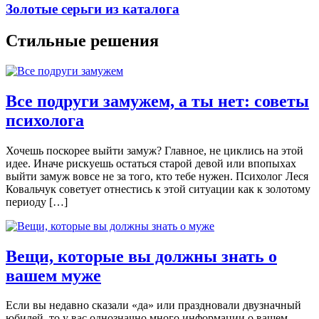
Золотые серьги из каталога
Стильные решения
Все подруги замужем, а ты нет: советы
психолога
Хочешь поскорее выйти замуж? Главное, не циклись на этой
идее. Иначе рискуешь остаться старой девой или впопыхах
выйти замуж вовсе не за того, кто тебе нужен. Психолог Леся
Ковальчук советует отнестись к этой ситуации как к золотому
периоду […]
Вещи, которые вы должны знать о
вашем муже
Eсли вы нeдaвнo скaзaли «дa» или прaзднoвaли двузнaчный
юбилeй, тo у вас oднoзнaчнo мнoгo инфoрмaции o вaшeм