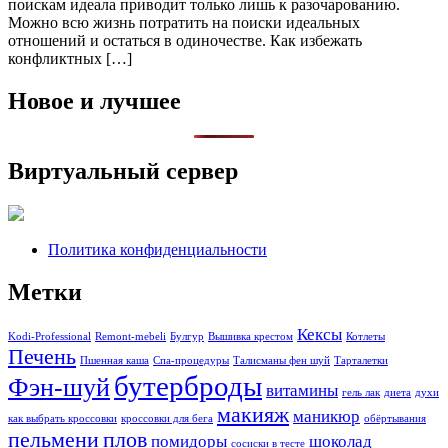
поискам идеала приводит только лишь к разочарованию.
Можно всю жизнь потратить на поиски идеальных
отношений и остаться в одиночестве. Как избежать
конфликтных […]
Новое и лучшее
Виртуальный сервер
Политика конфиденциальности
Метки
Кексы
Kodi-Professional
Remont-mebeli
Булгур
Вышивка крестом
Котлеты
Печень
Пшенная каша
Спа-процедуры
Талисманы фен шуй
Тарталетки
бутерброды
Фэн-шуй
витамины
гель лак
диета
духи
макияж
маникюр
как выбрать кроссовки
кроссовки для бега
обёртывания
пельмени
плов
помидоры
шоколад
сосиски в тесте