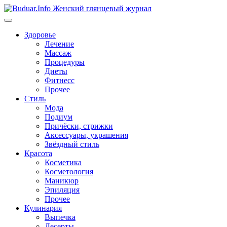
Перейти
к
содержимому
Здоровье
Лечение
Массаж
Процедуры
Диеты
Фитнесс
Прочее
Стиль
Мода
Подиум
Причёски, стрижки
Аксессуары, украшения
Звёздный стиль
Красота
Косметика
Косметология
Маникюр
Эпиляция
Прочее
Кулинария
Выпечка
Десерты