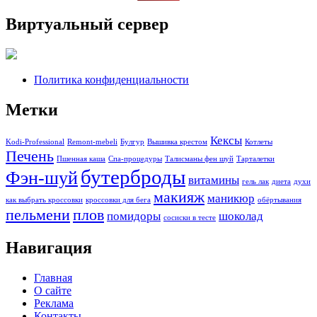
Виртуальный сервер
Политика конфиденциальности
Метки
Кексы
Kodi-Professional
Remont-mebeli
Булгур
Вышивка крестом
Котлеты
Печень
Пшенная каша
Спа-процедуры
Талисманы фен шуй
Тарталетки
бутерброды
Фэн-шуй
витамины
гель лак
диета
духи
макияж
маникюр
как выбрать кроссовки
кроссовки для бега
обёртывания
пельмени
плов
помидоры
шоколад
сосиски в тесте
Навигация
Главная
О сайте
Реклама
Контакты