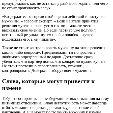
предупреждает, как не остаться у разбитого корыта, или чего
не стоит произносить вслух.
«Воздержитесь от предвзятой оценки действий и поступков
мужчины, – говорит эксперт. – Если на этапе принятия
решения мужчина советуется с вами – можете честно
высказать свое мнение. Но если партнер уже получил
негативный результат путем проб и ошибок – лучше
поддержать его, а не «пилить».
Также не стоит контролировать мужчину на этапе решения
какого-либо вопроса». Предположим, ты попросила у
любимого определенный подарок. Достаточно сразу
убедиться, что партнер понял, что конкретно нужно купить.
Не стоит постоянно переспрашивать, уточнять,
контролировать. Доверься выбору своего мужчины.
Слова, которые могут привести к
измене
Табу – неосторожные и необдуманные высказывания на тему
интимных отношений. Такая нетактичность может навсегда
отбить желание стараться доставить удовольствие своей
партнерше. А еще может подтолкнуть мужчину к измене,