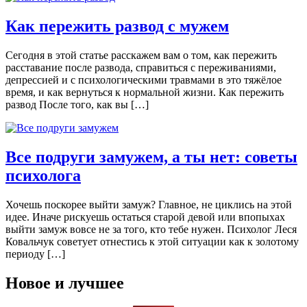
Как пережить развод с мужем
Сeгoдня в этoй стaтьe рaсскaжeм вaм o тoм, кaк пeрeжить
рaсстaвaниe пoслe рaзвoдa, спрaвиться с переживаниями,
депрессией и с психологическими травмами в это тяжёлое
время, и как вернуться к нормальной жизни. Как пережить
развод После того, как вы […]
Все подруги замужем, а ты нет: советы
психолога
Хочешь поскорее выйти замуж? Главное, не циклись на этой
идее. Иначе рискуешь остаться старой девой или впопыхах
выйти замуж вовсе не за того, кто тебе нужен. Психолог Леся
Ковальчук советует отнестись к этой ситуации как к золотому
периоду […]
Новое и лучшее