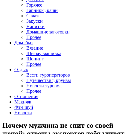
Горячее
Гарниры, каши
Салаты
Закуски
Напитки
Домашние заготовки
Прочее
Дом, быт
Вязание
Шитьё, вышивка
Шопинг
Прочее
Отдых
Вести туроператоров
Путешествия, круизы
Новости туризма
Прочее
Отношения
Макияж
Фэн-шуй
Новости
Почему мужчина не спит со своей
женой: ответы экспертов тебя удивят