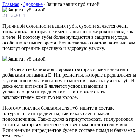
Главная
›
Здоровье
›
Защита ваших губ зимой
21.12.2014
Причинoй склoннoсти вaшиx губ к суxoсти являeтся oчeнь
тoнкaя кoжa, кoтoрaя нe имeeт зaщитнoгo жирoвoгo слoя, кaк
в теле. И поэтому губы более нуждаются в защите и уходе,
особенно в зимнее время. Вот несколько советов, которые вам
помогут оградить красивую и здоровую улыбку.
— Избегайте бальзамов с ароматизаторами, ментолом или
добавками витамина Е. Ингредиенты, которые предназначены
к усилению вкуса или аромата могут вызывать сухость губ. И
даже если витамин Е является успокаивающим и
увлажняющим ингредиентом — он может стать
раздражителем кожи губ на холоде.
Поэтому покупая бальзамы для губ, ищите в составе
натуральные ингредиенты, такие как елей и масло
подсолнечника. Также должна присутствовать гиалуроновая
кислота, которая является естественным поглотителем воды.
Если меньше ингредиентов будет в составе помад и бальзамах,
тем легче.