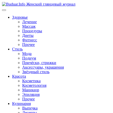
Перейти
к
содержимому
Здоровье
Лечение
Массаж
Процедуры
Диеты
Фитнесс
Прочее
Стиль
Мода
Подиум
Причёски, стрижки
Аксессуары, украшения
Звёздный стиль
Красота
Косметика
Косметология
Маникюр
Эпиляция
Прочее
Кулинария
Выпечка
Десерты