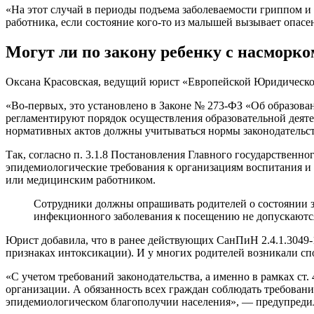
«На этот случай в периоды подъема заболеваемости гриппом и
работника, если состояние кого-то из малышей вызывает опасе
Могут ли по закону ребенку с насморко
Оксана Красовская, ведущий юрист «Европейской Юридической
«Во-первых, это установлено в Законе № 273-ФЗ «Об образова
регламентируют порядок осуществления образовательной деяте
нормативных актов должны учитываться нормы законодательст
Так, согласно п. 3.1.8 Постановления Главного государственн
эпидемиологические требования к организациям воспитания и 
или медицинским работником.
Сотрудники должны опрашивать родителей о состоянии зд
инфекционного заболевания к посещению не допускаются. 
Юрист добавила, что в ранее действующих СанПиН 2.4.1.3049-
признаках интоксикации). И у многих родителей возникали сп
«С учетом требований законодательства, а именно в рамках ст
организации. А обязанность всех граждан соблюдать требования
эпидемиологическом благополучии населения», — предупредил