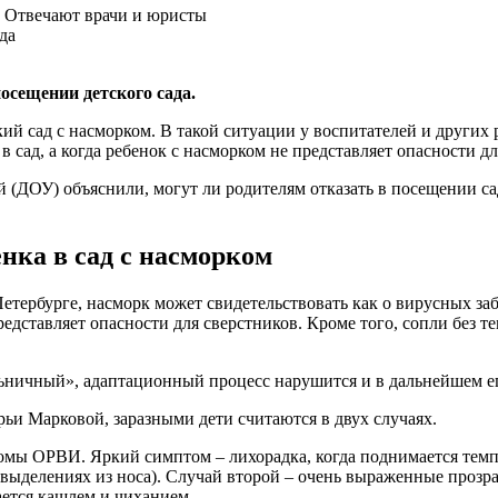
? Отвечают врачи и юристы
осещении детского сада.
й сад с насморком. В такой ситуации у воспитателей и других 
 в сад, а когда ребенок с насморком не представляет опасности 
ДОУ) объяснили, могут ли родителям отказать в посещении сада
енка в сад с насморком
етербурге, насморк может свидетельствовать как о вирусных за
редставляет опасности для сверстников. Кроме того, сопли без 
ольничный», адаптационный процесс нарушится и в дальнейшем ег
рьи Марковой, заразными дети считаются в двух случаях.
ы ОРВИ. Яркий симптом – лихорадка, когда поднимается темпера
 выделениях из носа). Случай второй – очень выраженные прозр
ается кашлем и чиханием.