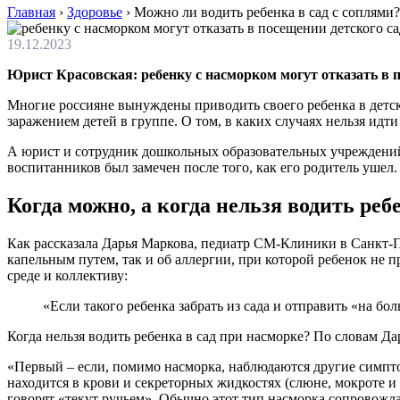
Главная
›
Здоровье
›
Можно ли водить ребенка в сад с соплями
19.12.2023
Юрист Красовская: ребенку с насморком могут отказать в п
Многие россияне вынуждены приводить своего ребенка в детски
заражением детей в группе. О том, в каких случаях нельзя идти
А юрист и сотрудник дошкольных образовательных учреждений (
воспитанников был замечен после того, как его родитель ушел.
Когда можно, а когда нельзя водить реб
Как рассказала Дарья Маркова, педиатр СМ-Клиники в Санкт-П
капельным путем, так и об аллергии, при которой ребенок не п
среде и коллективу:
«Если такого ребенка забрать из сада и отправить «на б
Когда нельзя водить ребенка в сад при насморке? По словам Да
«Первый – если, помимо насморка, наблюдаются другие симптом
находится в крови и секреторных жидкостях (слюне, мокроте и
говорят «текут ручьем». Обычно этот тип насморка сопровожд