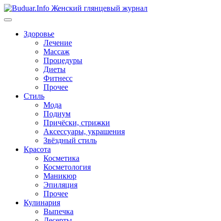
Перейти
к
содержимому
Здоровье
Лечение
Массаж
Процедуры
Диеты
Фитнесс
Прочее
Стиль
Мода
Подиум
Причёски, стрижки
Аксессуары, украшения
Звёздный стиль
Красота
Косметика
Косметология
Маникюр
Эпиляция
Прочее
Кулинария
Выпечка
Десерты