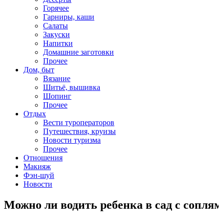
Горячее
Гарниры, каши
Салаты
Закуски
Напитки
Домашние заготовки
Прочее
Дом, быт
Вязание
Шитьё, вышивка
Шопинг
Прочее
Отдых
Вести туроператоров
Путешествия, круизы
Новости туризма
Прочее
Отношения
Макияж
Фэн-шуй
Новости
Можно ли водить ребенка в сад с сопл