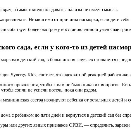
врач, а самостоятельно сдавать анализы не имеет смысла.
апризничать. Независимо от причины насморка, если дети себя 
 способствует более быстрому восстановлению и уменьшает рис
ого сада, если у кого-то из детей насмо
сморком в детский сад, в большинстве случаев столкнется с недо
дов Synergy Kids, считает, что адекватной реакцией работнико
зонного проявления, чтобы к вам не было никаких вопросов. Ест
, чтобы сопли не успели потечь, пока они рядом.
медицинская сестра изолируют ребенка от остальных детей и с
дома с ребенком до пяти дней и вернуться в детский сад без спр
туры или других явных признаков ОРВИ, — определить, заразен о