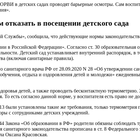
 ОРВИ в детских садах проводят барьерные осмотры. Сам воспит
ния».
м отказать в посещении детского сада
 Службы», сообщила, что действующие нормы законодательства 
нии в Российской Федерации». Согласно ст. 30 образовательная
льности. Детский сад устанавливает внутренний распорядок, в 
ва (включая санитарные правила).
ого санитарного врача РФ от 28.09.2020 N 28 «Об утверждении с
обучения, отдыха и оздоровления детей и молодежи» ежедневный
оровья детей, а также проводить бесконтактную термометрию. З
То есть согласно данной норме, у воспитателя есть право не доп
13 были установлены такие же требования, только термометрия 
оры с сотрудниками детских учреждений.
. 44 Закона «Об образовании в РФ» родители обязаны соблюдать
 санитарного законодательства прописана в ст. 8 Федерального 
а Оксана Красовская.