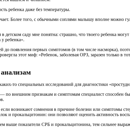
сть ребенка даже без температуры.
чает. Более того, с обычными соплями малышу вполне можно гуля
в детском саду мне понятна: страшно, что твоего ребенка могут
 у ребенка».
ей до появления первых симптомов (в том числе насморка), поэто
овергла этот миф: «Ребенок, заболевая ОРЗ, заразен только в т
 анализам
каких-то специальных исследований для диагностики «простудн
 — по внешним признакам и симптомам специалист способен быст
в.
 если возникают сомнения в причине болезни или симптомы сте
елок и прокальцитонин: они позволяют оценить активность восп
чем выше показатели СРБ и прокальцитонина, тем сильнее выраж