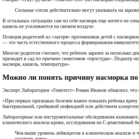
Сильные сопли действительно могут указывать на заразно
В остальных ситуациях сам по себе насморк еще ничего не озна
кашель не усиливаются на свежем воздухе.
Позиция родителей из «лагеря» противников детей с насморком 
— это часть естественного процесса формирования иммунитета
Многие родители считают, что ребенок заразен за несколько дн
приходит в сад по причине симптомов «простуды». Педиатр опр
насморк, кашель, температура».
Можно ли понять причину насморка по
Эксперт Лаборатории «Гемотест» Роман Иванов объяснил, что 
«При первых признаках болезни важно показать ребенка врачу
бактериальной, грибковой инфекцией или действием аллергено
Лабораторные или инструментальные обследования назначают,
клинического анализа крови, исследования на C-реактивный б
Чем выше уровень лейкоцитов в клиническом анализе и 
оставить дома».