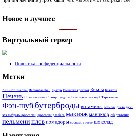
причин начинать утро с каши. Что мы хотим от завтрака? Он
[…]
Новое и лучшее
Виртуальный сервер
Политика конфиденциальности
Метки
Кексы
Kodi-Professional
Remont-mebeli
Булгур
Вышивка крестом
Котлеты
Печень
Пшенная каша
Спа-процедуры
Талисманы фен шуй
Тарталетки
бутерброды
Фэн-шуй
витамины
гель лак
диета
духи
макияж
маникюр
как выбрать кроссовки
кроссовки для бега
обёртывания
пельмени
плов
помидоры
шоколад
сосиски в тесте
Навигация