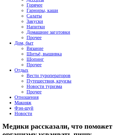
Горячее
Гарниры, каши
Салаты
Закуски
Напитки
Домашние заготовки
Прочее
Дом, быт
Вязание
Шитьё, вышивка
Шопинг
Прочее
Отдых
Вести туроператоров
Путешествия, круизы
Новости туризма
Прочее
Отношения
Макияж
Фэн-шуй
Новости
Медики рассказали, что поможет
организму усваивать пищу