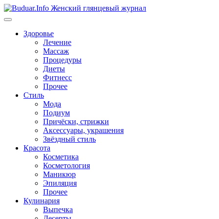
Перейти
к
содержимому
Здоровье
Лечение
Массаж
Процедуры
Диеты
Фитнесс
Прочее
Стиль
Мода
Подиум
Причёски, стрижки
Аксессуары, украшения
Звёздный стиль
Красота
Косметика
Косметология
Маникюр
Эпиляция
Прочее
Кулинария
Выпечка
Десерты