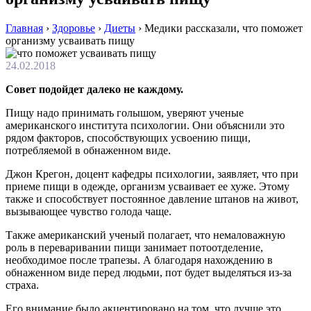
Главная
›
Здоровье
›
Диеты
›
Медики рассказали, что поможет
организму усваивать пищу
24.02.2018
Совет подойдет далеко не каждому.
Пищу надо принимать голышом, уверяют ученые
американского института психологии. Они объяснили это
рядом факторов, способствующих усвоению пищи,
потребляемой в обнаженном виде.
Джон Крегон, доцент кафедры психологии, заявляет, что при
приеме пищи в одежде, организм усваивает ее хуже. Этому
также и способствует постоянное давление штанов на живот,
вызывающее чувство голода чаще.
Также американский ученый полагает, что немаловажную
роль в переваривании пищи занимает потоотделение,
необходимое после трапезы. А благодаря нахождению в
обнаженном виде перед людьми, пот будет выделяться из-за
страха.
Его внимание было акцентировано на том, что лучше это