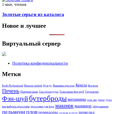
1 мин. чтения
Золотые серьги из каталога
Новое и лучшее
Виртуальный сервер
Политика конфиденциальности
Метки
Кексы
Kodi-Professional
Remont-mebeli
Булгур
Вышивка крестом
Котлеты
Печень
Пшенная каша
Спа-процедуры
Талисманы фен шуй
Тарталетки
бутерброды
Фэн-шуй
витамины
гель лак
диета
духи
макияж
маникюр
как выбрать кроссовки
кроссовки для бега
обёртывания
пельмени
плов
помидоры
шоколад
сосиски в тесте