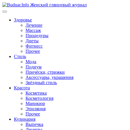
Перейти
к
содержимому
Здоровье
Лечение
Массаж
Процедуры
Диеты
Фитнесс
Прочее
Стиль
Мода
Подиум
Причёски, стрижки
Аксессуары, украшения
Звёздный стиль
Красота
Косметика
Косметология
Маникюр
Эпиляция
Прочее
Кулинария
Выпечка
Десерты