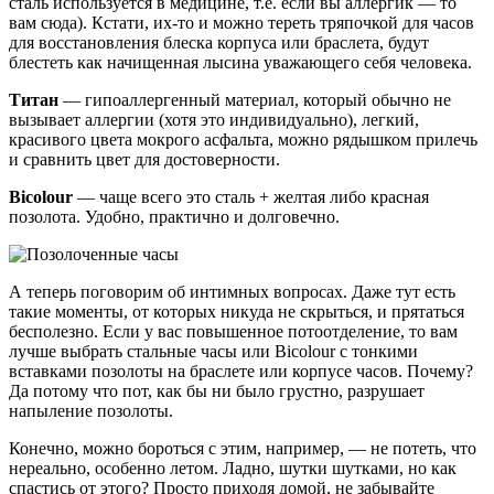
сталь используется в медицине, т.е. если вы аллергик — то
вам сюда). Кстати, их-то и можно тереть тряпочкой для часов
для восстановления блеска корпуса или браслета, будут
блестеть как начищенная лысина уважающего себя человека.
Титан
— гипоаллергенный материал, который обычно не
вызывает аллергии (хотя это индивидуально), легкий,
красивого цвета мокрого асфальта, можно рядышком прилечь
и сравнить цвет для достоверности.
Bicolour
— чаще всего это сталь + желтая либо красная
позолота. Удобно, практично и долговечно.
А теперь поговорим об интимных вопросах. Даже тут есть
такие моменты, от которых никуда не скрыться, и прятаться
бесполезно. Если у вас повышенное потоотделение, то вам
лучше выбрать стальные часы или Bicolour с тонкими
вставками позолоты на браслете или корпусе часов. Почему?
Да потому что пот, как бы ни было грустно, разрушает
напыление позолоты.
Конечно, можно бороться с этим, например, — не потеть, что
нереально, особенно летом. Ладно, шутки шутками, но как
спастись от этого? Просто приходя домой, не забывайте