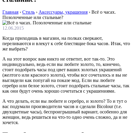
Главная
›
Стиль
›
Аксессуары, украшения
›
Всё о часах.
Позолоченные или стальные?
12.06.2015
Когда приходишь в магазин, на полках сверкают,
переливаются и влекут к себе блестящие бока часов. Итак, что
же выбрать?
А на этот вопрос вам никто не ответит, вот так-то. Это
индивидуально, ведь если вы любите золото, то, конечно,
стоит подобрать часы под цвет ваших золотых украшений
(желтого или красного золота), чтобы все сочеталось и вы не
выглядели как попугай на показе мод. Если вы любите
серебро или белое золото, стоит подобрать стальные часы, так
как они будут очень хорошо сочетаться с украшениями.
А что делать, если вы любите и серебро, и золото? То и тут о
вас подумали производители часов и сделали Bicolour (т.е.
двухцветные часы), беспроигрышный вариант, особенно для
женщин, ведь решиться на что-то одно очень сложно, да и не
хочется.