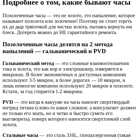
Подробнее о том, какие бывают часы
Позолоченные часы — это не золото, это напыление, которое
называют позолота или золочение! Поэтому не стоит тереть
их до дыр тряпочкой для чистки золота, пытаясь вернуть им
блеск. Дотереть можно до НЕ гарантийного ремонта.
Позолоченные часы делятся на 2 метода
напылений — гальванический и PVD
Гальванический метод
— это сложные взаимоотношения
тока и золота, это как вор и электрошокер, измеряется в
микронах. В более экономичных и доступных компаниях
используют 3-5 микрон, в более дорогих — 10 микрон, и
лишь немногие компании используют 20 микрон в позолоте.
Кстати, за год стирается 1-2 микрона.
PVD
— это когда в вакууме на часы наносят сверхтвердый
нитрид титана (слово-то какое сложное, а консультант должен
не только его знать, но и четко и быстро суметь его
выговорить), поверх которого наносится сверхтонкий слой
золота.
Стальные часы
— это сталь 316L, гипоаллергенная (такая