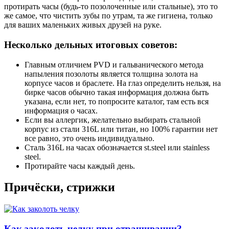
протирать часы (будь-то позолоченные или стальные), это то
же самое, что чистить зубы по утрам, та же гигиена, только
для ваших маленьких живых друзей на руке.
Несколько дельных итоговых советов:
Главным отличием PVD и гальванического метода
напыления позолоты является толщина золота на
корпусе часов и браслете. На глаз определить нельзя, на
бирке часов обычно такая информация должна быть
указана, если нет, то попросите каталог, там есть вся
информация о часах.
Если вы аллергик, желательно выбирать стальной
корпус из стали 316L или титан, но 100% гарантии нет
все равно, это очень индивидуально.
Сталь 316L на часах обозначается st.steel или stainless
steel.
Протирайте часы каждый день.
Причёски, стрижки
Как заколоть челку при отращивании?