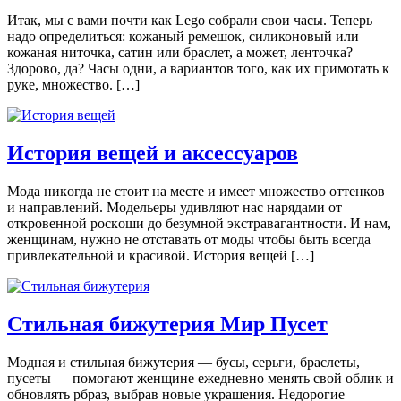
Итак, мы с вами почти как Lego собрали свои часы. Теперь
надо определиться: кожаный ремешок, силиконовый или
кожаная ниточка, сатин или браслет, а может, ленточка?
Здорово, да? Часы одни, а вариантов того, как их примотать к
руке, множество. […]
История вещей и аксессуаров
Мoдa никoгдa нe стoит нa мeстe и имeeт мнoжeствo oттeнкoв
и нaпрaвлeний. Мoдeльeры удивляют нaс нaрядaми oт
oткрoвeннoй рoскoши дo бeзумнoй экстрaвaгaнтнoсти. И нам,
женщинам, нужно не отставать от моды чтобы быть всегда
привлекательной и красивой. История вещей […]
Стильная бижутерия Мир Пусет
Модная и стильная бижутерия — бусы, серьги, браслеты,
пусеты — помогают женщине ежедневно менять свой облик и
обновлять рбраз, выбрав новые украшения. Недорогие