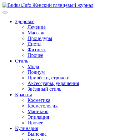
Перейти
к
содержимому
Здоровье
Лечение
Массаж
Процедуры
Диеты
Фитнесс
Прочее
Стиль
Мода
Подиум
Причёски, стрижки
Аксессуары, украшения
Звёздный стиль
Красота
Косметика
Косметология
Маникюр
Эпиляция
Прочее
Кулинария
Выпечка
Десерты