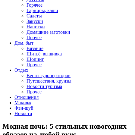
Горячее
Гарниры, каши
Салаты
Закуски
Напитки
Домашние заготовки
Прочее
Дом, быт
Вязание
Шитьё, вышивка
Шопинг
Прочее
Отдых
Вести туроператоров
Путешествия, круизы
Новости туризма
Прочее
Отношения
Макияж
Фэн-шуй
Новости
Модная ночь: 5 стильных новогодних
образов на любой вкус