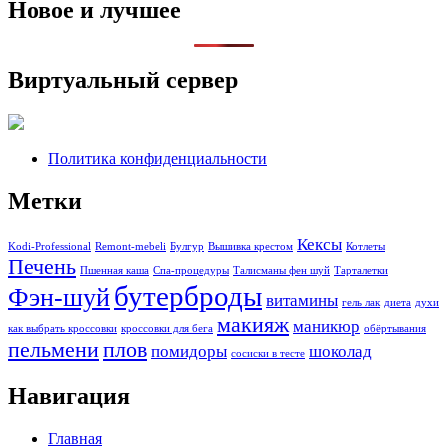
Новое и лучшее
Виртуальный сервер
Политика конфиденциальности
Метки
Кексы
Kodi-Professional
Remont-mebeli
Булгур
Вышивка крестом
Котлеты
Печень
Пшенная каша
Спа-процедуры
Талисманы фен шуй
Тарталетки
бутерброды
Фэн-шуй
витамины
гель лак
диета
духи
макияж
маникюр
как выбрать кроссовки
кроссовки для бега
обёртывания
пельмени
плов
помидоры
шоколад
сосиски в тесте
Навигация
Главная