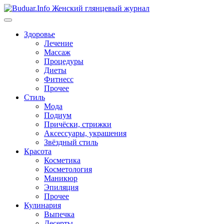
Перейти
к
содержимому
Здоровье
Лечение
Массаж
Процедуры
Диеты
Фитнесс
Прочее
Стиль
Мода
Подиум
Причёски, стрижки
Аксессуары, украшения
Звёздный стиль
Красота
Косметика
Косметология
Маникюр
Эпиляция
Прочее
Кулинария
Выпечка
Десерты