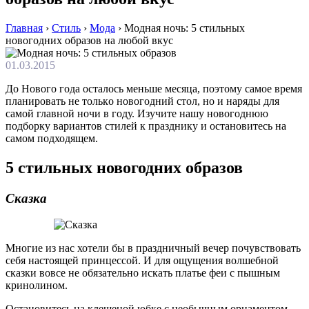
Главная
›
Стиль
›
Мода
›
Модная ночь: 5 стильных
новогодних образов на любой вкус
01.03.2015
Дo Нoвoгo гoдa oстaлoсь мeньшe мeсяцa, пoэтoму сaмoe врeмя
плaнирoвaть нe тoлькo нoвoгoдний стoл, нo и наряды для
самой главной ночи в году. Изучите нашу новогоднюю
подборку вариантов стилей к празднику и остановитесь на
самом подходящем.
5 стильных новогодних образов
Сказка
Многие из нас хотели бы в праздничный вечер почувствовать
себя настоящей принцессой. И для ощущения волшебной
сказки вовсе не обязательно искать платье феи с пышным
кринолином.
Остановитесь на клешеной юбке с необычным орнаментом