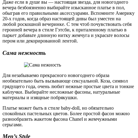
Даже если в душе вы — настоящая звезда, для новогоднего
вечера безбоязненно выбирайте изысканное платье в пол,
обыграв его правильными аксессуарами. Вспомните Америку
20-х годов, когда образ настоящей дивы был уместен на
любой роскошной вечеринке. С тем чтоб почувствовать себя
героиней вечера в стиле Гэтсби, к приталенному платью в
паркет добавьте длинную нитку жемчуга и украсьте волосы
пером или декорированной лентой.
Сама нежность
Для незабываемо прекрасного новогоднего образа
необязательно быть вызывающе сексуальной. Коза, символ
грядущего года, очень любит нежные простые цвета и тонкие
каблучки. Выбирайте несложные фасоны, натуральные
материалы и изящные побрякушки.
Платье может быть в стиле baby-doll, но обязательно
спокойных пастельных цветов. Более простой фасон можно
разнообразить жакетом фасона Chanel и жемчужными
серьгами.
Men’s Style