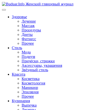
Перейти
к
содержимому
Здоровье
Лечение
Массаж
Процедуры
Диеты
Фитнесс
Прочее
Стиль
Мода
Подиум
Причёски, стрижки
Аксессуары, украшения
Звёздный стиль
Красота
Косметика
Косметология
Маникюр
Эпиляция
Прочее
Кулинария
Выпечка
Десерты