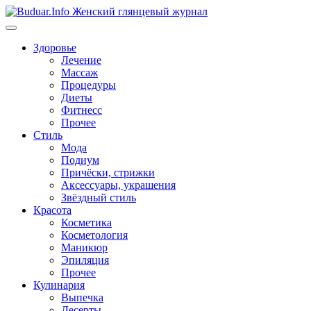
Перейти
к
содержимому
Здоровье
Лечение
Массаж
Процедуры
Диеты
Фитнесс
Прочее
Стиль
Мода
Подиум
Причёски, стрижки
Аксессуары, украшения
Звёздный стиль
Красота
Косметика
Косметология
Маникюр
Эпиляция
Прочее
Кулинария
Выпечка
Десерты