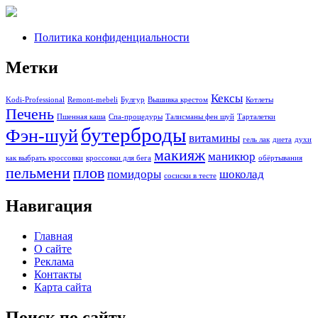
Политика конфиденциальности
Метки
Кексы
Kodi-Professional
Remont-mebeli
Булгур
Вышивка крестом
Котлеты
Печень
Пшенная каша
Спа-процедуры
Талисманы фен шуй
Тарталетки
бутерброды
Фэн-шуй
витамины
гель лак
диета
духи
макияж
маникюр
как выбрать кроссовки
кроссовки для бега
обёртывания
пельмени
плов
помидоры
шоколад
сосиски в тесте
Навигация
Главная
О сайте
Реклама
Контакты
Карта сайта
Поиск по сайту