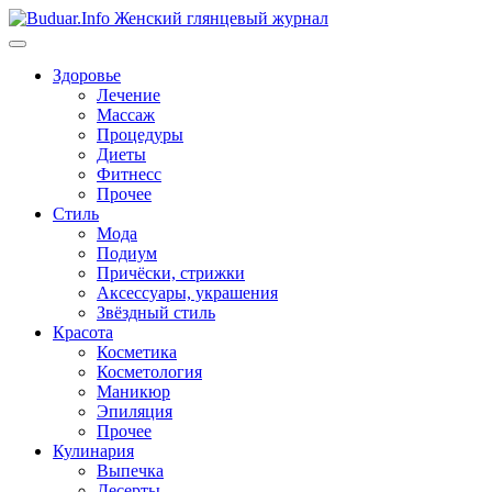
Перейти
к
содержимому
Здоровье
Лечение
Массаж
Процедуры
Диеты
Фитнесс
Прочее
Стиль
Мода
Подиум
Причёски, стрижки
Аксессуары, украшения
Звёздный стиль
Красота
Косметика
Косметология
Маникюр
Эпиляция
Прочее
Кулинария
Выпечка
Десерты