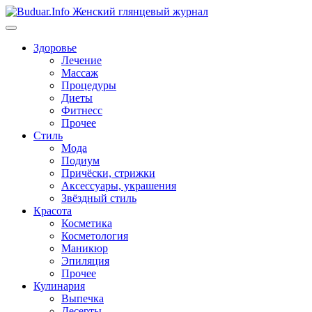
Перейти
к
содержимому
Здоровье
Лечение
Массаж
Процедуры
Диеты
Фитнесс
Прочее
Стиль
Мода
Подиум
Причёски, стрижки
Аксессуары, украшения
Звёздный стиль
Красота
Косметика
Косметология
Маникюр
Эпиляция
Прочее
Кулинария
Выпечка
Десерты