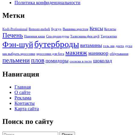
Политика конфиденциальности
Метки
Кексы
Kodi-Professional
Remont-mebeli
Булгур
Вышивка крестом
Котлеты
Печень
Пшенная каша
Спа-процедуры
Талисманы фен шуй
Тарталетки
бутерброды
Фэн-шуй
витамины
гель лак
диета
духи
макияж
маникюр
как выбрать кроссовки
кроссовки для бега
обёртывания
пельмени
плов
помидоры
шоколад
сосиски в тесте
Навигация
Главная
О сайте
Реклама
Контакты
Карта сайта
Поиск по сайту
Найти: