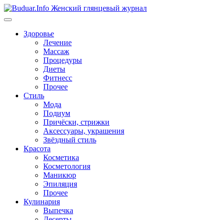
Перейти
к
содержимому
Здоровье
Лечение
Массаж
Процедуры
Диеты
Фитнесс
Прочее
Стиль
Мода
Подиум
Причёски, стрижки
Аксессуары, украшения
Звёздный стиль
Красота
Косметика
Косметология
Маникюр
Эпиляция
Прочее
Кулинария
Выпечка
Десерты