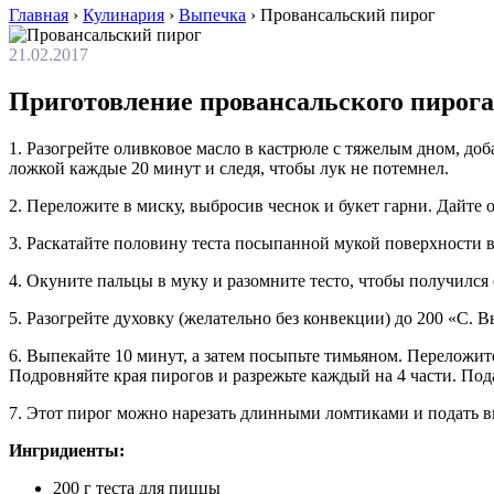
Главная
›
Кулинария
›
Выпечка
›
Провансальский пирог
21.02.2017
Приготовление провансальского пирога
1. Разогрейте оливковое масло в кастрюле с тяжелым дном, доба
ложкой каждые 20 минут и следя, чтобы лук не потемнел.
2. Переложите в миску, выбросив чеснок и букет гарни. Дайте
3. Раскатайте половину теста посыпанной мукой поверхности в
4. Окуните пальцы в муку и разомните тесто, чтобы получился 
5. Разогрейте духовку (желательно без конвекции) до 200 «С. 
6. Выпекайте 10 минут, а затем посыпьте тимьяном. Переложите
Подровняйте края пирогов и разрежьте каждый на 4 части. Под
7. Этот пирог можно нарезать длинными ломтиками и подать в
Ингридиенты:
200 г теста для пиццы