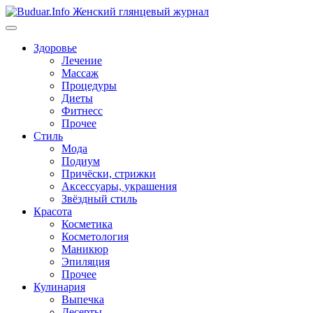
Перейти
к
содержимому
Здоровье
Лечение
Массаж
Процедуры
Диеты
Фитнесс
Прочее
Стиль
Мода
Подиум
Причёски, стрижки
Аксессуары, украшения
Звёздный стиль
Красота
Косметика
Косметология
Маникюр
Эпиляция
Прочее
Кулинария
Выпечка
Десерты