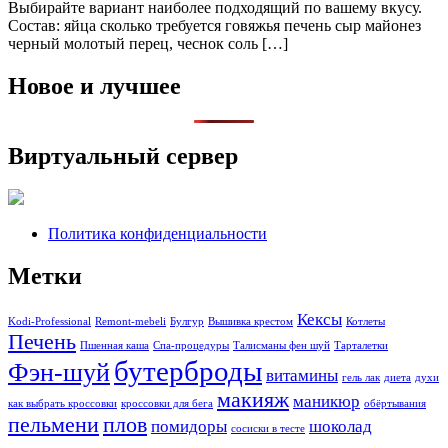
Выбирайте вариант наиболее подходящий по вашему вкусу.
Состав: яйца сколько требуется говяжья печень сыр майонез
черный молотый перец, чеснок соль […]
Новое и лучшее
Виртуальный сервер
Политика конфиденциальности
Метки
Кексы
Kodi-Professional
Remont-mebeli
Булгур
Вышивка крестом
Котлеты
Печень
Пшенная каша
Спа-процедуры
Талисманы фен шуй
Тарталетки
бутерброды
Фэн-шуй
витамины
гель лак
диета
духи
макияж
маникюр
как выбрать кроссовки
кроссовки для бега
обёртывания
пельмени
плов
помидоры
шоколад
сосиски в тесте