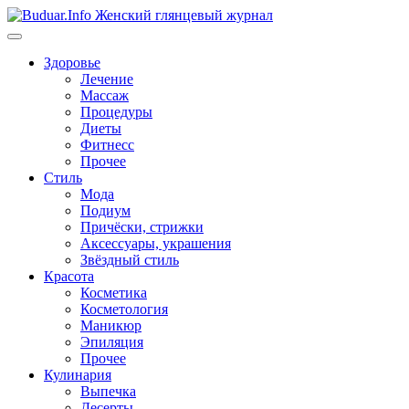
Перейти
к
содержимому
Здоровье
Лечение
Массаж
Процедуры
Диеты
Фитнесс
Прочее
Стиль
Мода
Подиум
Причёски, стрижки
Аксессуары, украшения
Звёздный стиль
Красота
Косметика
Косметология
Маникюр
Эпиляция
Прочее
Кулинария
Выпечка
Десерты