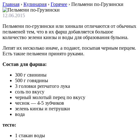
Главная
›
Кулинария
›
Горячее
›
Пельмени по-Грузински
12.06.2015
Пельмени по-грузински или хинкали отличаются от обычных
пельменей тем, что в их фарш добавляется большое
количество зелени кинзы и воды для образования бульона.
Лепят их несколько иначе, а подают, посыпая черным перцем.
Есть такие пельмени принято руками.
Состав для фарша:
300 г свинины
500 г говядины
3 головки репчатого лука
соль по вкусу
черный молотый перец по вкусу
чеснок — 4-5 зубчиков
зелень кинзы и петрушки
вода
тесто:
1 стакан воды