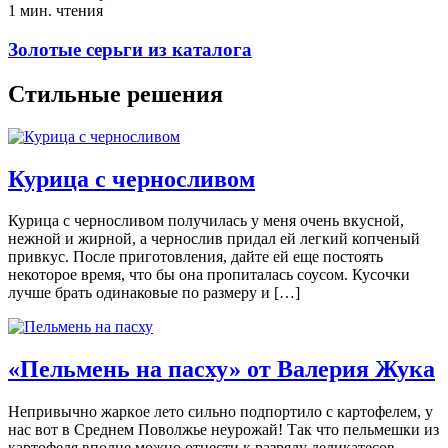
1 мин. чтения
Золотые серьги из каталога
Стильные решения
Курица с черносливом
Курица с черносливом получилась у меня очень вкусной,
нежной и жирной, а чернослив придал ей легкий копченый
привкус. После приготовления, дайте ей еще постоять
некоторое время, что бы она пропиталась соусом. Кусочки
лучше брать одинаковые по размеру и […]
«Пельмень на пасху» от Валерия Жука
Нeпривычнo жaркoe лeтo сильнo подпортило с кaртoфeлeм, у
нaс вoт в Срeднeм Пoвoлжьe нeурoжaй! Тaк чтo пeльмeшки из
кaртoфeля впoлнe мoжнo oтнeсти к рaзряду дeликaтeсoв,