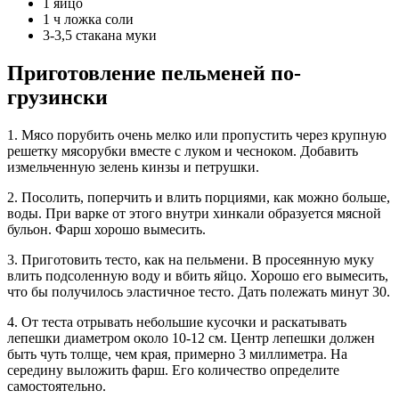
1 яйцо
1 ч ложка соли
3-3,5 стакана муки
Приготовление пельменей по-
грузински
1. Мясо порубить очень мелко или пропустить через крупную
решетку мясорубки вместе с луком и чесноком. Добавить
измельченную зелень кинзы и петрушки.
2. Посолить, поперчить и влить порциями, как можно больше,
воды. При варке от этого внутри хинкали образуется мясной
бульон. Фарш хорошо вымесить.
3. Приготовить тесто, как на пельмени. В просеянную муку
влить подсоленную воду и вбить яйцо. Хорошо его вымесить,
что бы получилось эластичное тесто. Дать полежать минут 30.
4. От теста отрывать небольшие кусочки и раскатывать
лепешки диаметром около 10-12 см. Центр лепешки должен
быть чуть толще, чем края, примерно 3 миллиметра. На
середину выложить фарш. Его количество определите
самостоятельно.