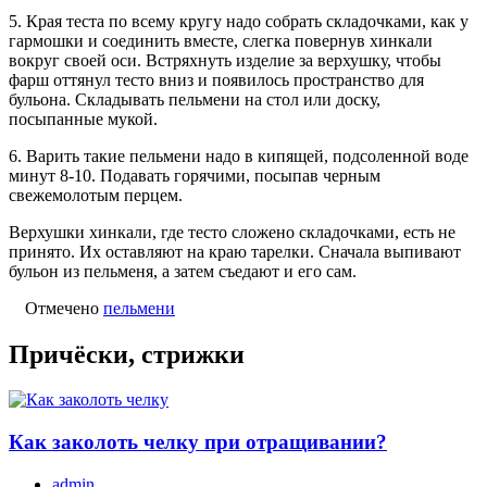
5. Края теста по всему кругу надо собрать складочками, как у
гармошки и соединить вместе, слегка повернув хинкали
вокруг своей оси. Встряхнуть изделие за верхушку, чтобы
фарш оттянул тесто вниз и появилось пространство для
бульона. Складывать пельмени на стол или доску,
посыпанные мукой.
6. Варить такие пельмени надо в кипящей, подсоленной воде
минут 8-10. Подавать горячими, посыпав черным
свежемолотым перцем.
Верхушки хинкали, где тесто сложено складочками, есть не
принято. Их оставляют на краю тарелки. Сначала выпивают
бульон из пельменя, а затем съедают и его сам.
Отмечено
пельмени
Причёски, стрижки
Как заколоть челку при отращивании?
admin