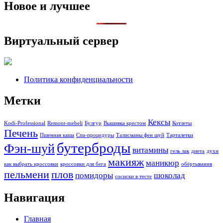
Новое и лучшее
Виртуальный сервер
Политика конфиденциальности
Метки
Кексы
Kodi-Professional
Remont-mebeli
Булгур
Вышивка крестом
Котлеты
Печень
Пшенная каша
Спа-процедуры
Талисманы фен шуй
Тарталетки
бутерброды
Фэн-шуй
витамины
гель лак
диета
духи
макияж
маникюр
как выбрать кроссовки
кроссовки для бега
обёртывания
пельмени
плов
помидоры
шоколад
сосиски в тесте
Навигация
Главная