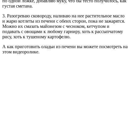
по одной ложке, добавляю муку, что бы тесто получилось, как
густая сметана.
3. Разогреваю сковороду, наливаю на нее растительное масло
и жарю котлеты из печени с обеих сторон, пока не зажарятся.
Можно их смазать майонезом с чесноком, кетчупом и
подавать с овощами к любому гарниру, хоть к рассыпчатому
рису, хоть к тушеному картофелю.
А как приготовить оладьи из печени вы можете посмотреть на
этом видеоролике.