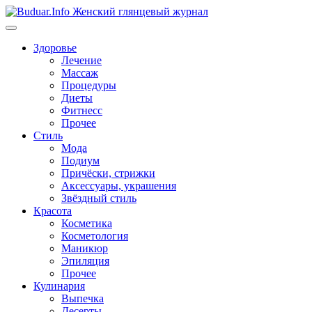
Перейти
к
содержимому
Здоровье
Лечение
Массаж
Процедуры
Диеты
Фитнесс
Прочее
Стиль
Мода
Подиум
Причёски, стрижки
Аксессуары, украшения
Звёздный стиль
Красота
Косметика
Косметология
Маникюр
Эпиляция
Прочее
Кулинария
Выпечка
Десерты