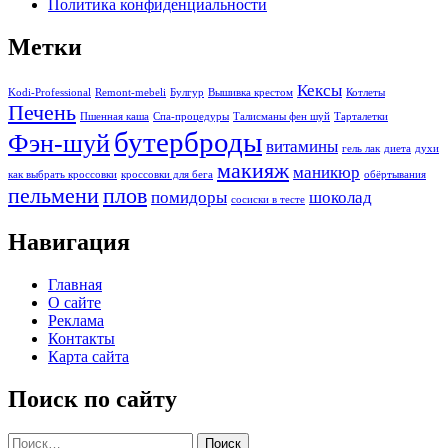
Политика конфиденциальности
Метки
Кексы
Kodi-Professional
Remont-mebeli
Булгур
Вышивка крестом
Котлеты
Печень
Пшенная каша
Спа-процедуры
Талисманы фен шуй
Тарталетки
бутерброды
Фэн-шуй
витамины
гель лак
диета
духи
макияж
маникюр
как выбрать кроссовки
кроссовки для бега
обёртывания
пельмени
плов
помидоры
шоколад
сосиски в тесте
Навигация
Главная
О сайте
Реклама
Контакты
Карта сайта
Поиск по сайту
Найти: