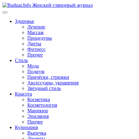
Перейти
к
содержимому
Здоровье
Лечение
Массаж
Процедуры
Диеты
Фитнесс
Прочее
Стиль
Мода
Подиум
Причёски, стрижки
Аксессуары, украшения
Звёздный стиль
Красота
Косметика
Косметология
Маникюр
Эпиляция
Прочее
Кулинария
Выпечка
Десерты