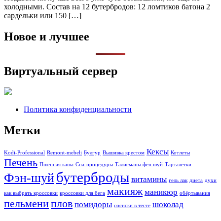
холодными. Состав на 12 бутербродов: 12 ломтиков батона 2
сардельки или 150 […]
Новое и лучшее
Виртуальный сервер
Политика конфиденциальности
Метки
Кексы
Kodi-Professional
Remont-mebeli
Булгур
Вышивка крестом
Котлеты
Печень
Пшенная каша
Спа-процедуры
Талисманы фен шуй
Тарталетки
бутерброды
Фэн-шуй
витамины
гель лак
диета
духи
макияж
маникюр
как выбрать кроссовки
кроссовки для бега
обёртывания
пельмени
плов
помидоры
шоколад
сосиски в тесте