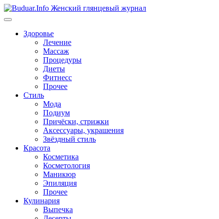
Перейти
к
содержимому
Здоровье
Лечение
Массаж
Процедуры
Диеты
Фитнесс
Прочее
Стиль
Мода
Подиум
Причёски, стрижки
Аксессуары, украшения
Звёздный стиль
Красота
Косметика
Косметология
Маникюр
Эпиляция
Прочее
Кулинария
Выпечка
Десерты