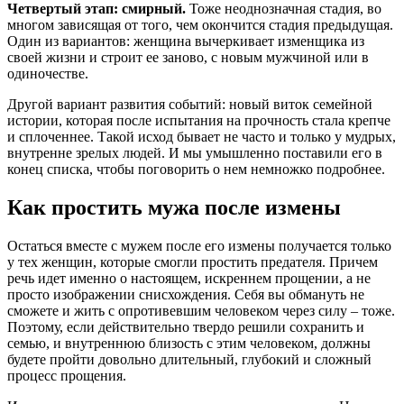
Четвертый этап: смирный.
Тоже неоднозначная стадия, во
многом зависящая от того, чем окончится стадия предыдущая.
Один из вариантов: женщина вычеркивает изменщика из
своей жизни и строит ее заново, с новым мужчиной или в
одиночестве.
Другой вариант развития событий: новый виток семейной
истории, которая после испытания на прочность стала крепче
и сплоченнее. Такой исход бывает не часто и только у мудрых,
внутренне зрелых людей. И мы умышленно поставили его в
конец списка, чтобы поговорить о нем немножко подробнее.
Как простить мужа после измены
Остаться вместе с мужем после его измены получается только
у тех женщин, которые смогли простить предателя. Причем
речь идет именно о настоящем, искреннем прощении, а не
просто изображении снисхождения. Себя вы обмануть не
сможете и жить с опротивевшим человеком через силу – тоже.
Поэтому, если действительно твердо решили сохранить и
семью, и внутреннюю близость с этим человеком, должны
будете пройти довольно длительный, глубокий и сложный
процесс прощения.