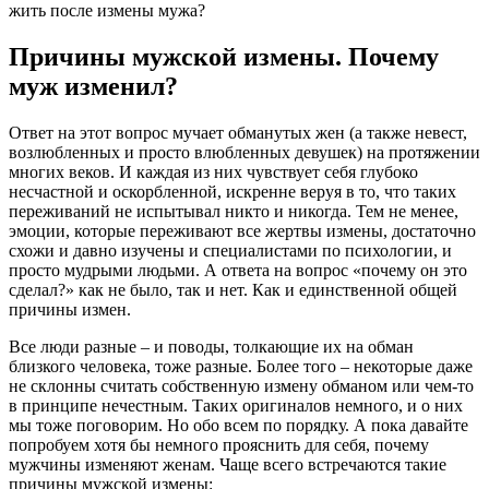
жить после измены мужа?
Причины мужской измены. Почему
муж изменил?
Ответ на этот вопрос мучает обманутых жен (а также невест,
возлюбленных и просто влюбленных девушек) на протяжении
многих веков. И каждая из них чувствует себя глубоко
несчастной и оскорбленной, искренне веруя в то, что таких
переживаний не испытывал никто и никогда. Тем не менее,
эмоции, которые переживают все жертвы измены, достаточно
схожи и давно изучены и специалистами по психологии, и
просто мудрыми людьми. А ответа на вопрос «почему он это
сделал?» как не было, так и нет. Как и единственной общей
причины измен.
Все люди разные – и поводы, толкающие их на обман
близкого человека, тоже разные. Более того – некоторые даже
не склонны считать собственную измену обманом или чем-то
в принципе нечестным. Таких оригиналов немного, и о них
мы тоже поговорим. Но обо всем по порядку. А пока давайте
попробуем хотя бы немного прояснить для себя, почему
мужчины изменяют женам. Чаще всего встречаются такие
причины мужской измены: