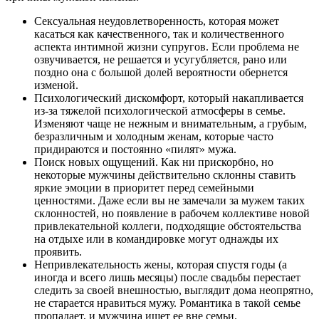
Сексуальная неудовлетворенность, которая может
касаться как качественного, так и количественного
аспекта интимной жизни супругов. Если проблема не
озвучивается, не решается и усугубляется, рано или
поздно она с большой долей вероятности обернется
изменой.
Психологический дискомфорт, который накапливается
из-за тяжелой психологической атмосферы в семье.
Изменяют чаще не нежным и внимательным, а грубым,
безразличным и холодным женам, которые часто
придираются и постоянно «пилят» мужа.
Поиск новых ощущений. Как ни прискорбно, но
некоторые мужчины действительно склонны ставить
яркие эмоции в приоритет перед семейными
ценностями. Даже если вы не замечали за мужем таких
склонностей, но появление в рабочем коллективе новой
привлекательной коллеги, подходящие обстоятельства
на отдыхе или в командировке могут однажды их
проявить.
Непривлекательность жены, которая спустя годы (а
иногда и всего лишь месяцы) после свадьбы перестает
следить за своей внешностью, выглядит дома неопрятно,
не старается нравиться мужу. Романтика в такой семье
пропадает, и мужчина ищет ее вне семьи.