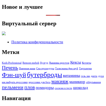
Новое и лучшее
Виртуальный сервер
Политика конфиденциальности
Метки
Кексы
Kodi-Professional
Remont-mebeli
Булгур
Вышивка крестом
Котлеты
Печень
Пшенная каша
Спа-процедуры
Талисманы фен шуй
Тарталетки
бутерброды
Фэн-шуй
витамины
гель лак
диета
духи
макияж
маникюр
как выбрать кроссовки
кроссовки для бега
обёртывания
пельмени
плов
помидоры
шоколад
сосиски в тесте
Навигация