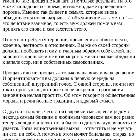
Именно так: прощение как акт, а не только результат. На это
может понадобиться время, возможно, даже проведенное
порознь. Именно так бывает в семьях, которые вновь
объединяются после разрыва. И объединение — заметьте! —
это действие взаимное, то есть муж должен помочь вам
принять его снова и сам захотеть этого.
От него потребуется терпение, проявления любви к вам и,
конечно, честность в отношениях. Вы же со своей стороны
должны пообещать и ему, и главным образом себе самой, не
ворошить прошлое и не возвращать к жизни былые обиды ни
к запале ссор, ни в собственных самокопаниях.
Прощать или не прощать – только ваша воля и ваше решение.
И ориентироваться вы должны в первую очередь на
собственный внутренний голос. С одной стороны, почти нет
таких проступков, которые после искреннего раскаяния
виновника нельзя простить. Об этом говорит и общественная
мораль, и религиозные традиции, и здравый смысл.
С другой стороны, чего стоит здравый смысл, если рядом с
некогда самым близким и любимым человеком вам все равно
теперь холодно и неуютно, а былого единства душ вернуть не
удается. Тогда единственный выход – отпустить и не мучать
ни его, ни себя. А помочь в этом может банальная, старая, но
сильная своей простотой мысль о том, что все в жизни