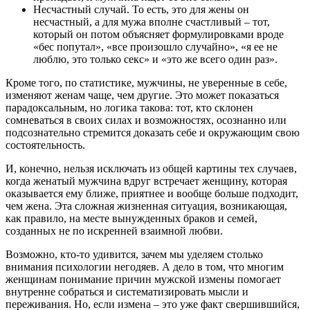
Несчастный случай. То есть, это для жены он
несчастный, а для мужа вполне счастливый – тот,
который он потом объясняет формулировками вроде
«бес попутал», «все произошло случайно», «я ее не
люблю, это только секс» и «это же всего один раз».
Кроме того, по статистике, мужчины, не уверенные в себе,
изменяют женам чаще, чем другие. Это может показаться
парадоксальным, но логика такова: тот, кто склонен
сомневаться в своих силах и возможностях, осознанно или
подсознательно стремится доказать себе и окружающим свою
состоятельность.
И, конечно, нельзя исключать из общей картины тех случаев,
когда женатый мужчина вдруг встречает женщину, которая
оказывается ему ближе, приятнее и вообще больше подходит,
чем жена. Эта сложная жизненная ситуация, возникающая,
как правило, на месте вынужденных браков и семей,
созданных не по искренней взаимной любви.
Возможно, кто-то удивится, зачем мы уделяем столько
внимания психологии негодяев. А дело в том, что многим
женщинам понимание причин мужской измены помогает
внутренне собраться и систематизировать мысли и
переживания. Но, если измена – это уже факт свершившийся,