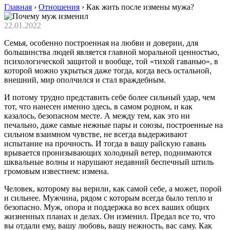
Главная
›
Отношения
›
Как жить после измены мужа?
22.01.2022
Семья, особенно построенная на любви и доверии, для
большинства людей является главной моральной ценностью,
психологической защитой и вообще, той «тихой гаванью», в
которой можно укрыться даже тогда, когда весь остальной,
внешний, мир ополчился и стал враждебным.
И потому трудно представить себе более сильный удар, чем
тот, что нанесен именно здесь, в самом родном, и как
казалось, безопасном месте. А между тем, как это ни
печально, даже самые нежные пары и союзы, построенные на
сильном взаимном чувстве, не всегда выдерживают
испытание на прочность. И тогда в вашу райскую гавань
врывается пронизывающих холодный ветер, поднимаются
шквальные волны и нарушают недавний беспечный штиль
громовым известием: измена.
Человек, которому вы верили, как самой себе, а может, порой
и сильнее. Мужчина, рядом с которым всегда было тепло и
безопасно. Муж, опора и поддержка во всех ваших общих
жизненных планах и делах. Он изменил. Предал все то, что
вы отдали ему, вашу любовь, вашу нежность, вас саму. Как