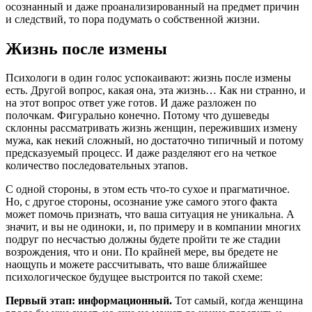
осознанный и даже проанализированный на предмет причин
и следствий, то пора подумать о собственной жизни.
Жизнь после измены
Психологи в один голос успокаивают: жизнь после измены
есть. Другой вопрос, какая она, эта жизнь… Как ни странно, и
на этот вопрос ответ уже готов. И даже разложен по
полочкам. Фигурально конечно. Потому что душеведы
склонны рассматривать жизнь женщин, переживших измену
мужа, как некий сложный, но достаточно типичный и потому
предсказуемый процесс. И даже разделяют его на четкое
количество последовательных этапов.
С одной стороны, в этом есть что-то сухое и прагматичное.
Но, с другое стороны, осознание уже самого этого факта
может помочь признать, что ваша ситуация не уникальна. А
значит, и вы не одиноки, и, по примеру и в компании многих
подруг по несчастью должны будете пройти те же стадии
возрождения, что и они. По крайней мере, вы бредете не
наощупь и можете рассчитывать, что ваше ближайшее
психологическое будущее выстроится по такой схеме:
Первый этап: информационный.
Тот самый, когда женщина