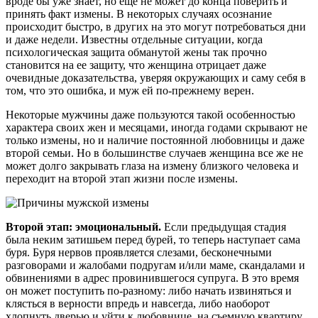
вроде бы уже знает, но еще не может до конца поверить и
принять факт измены. В некоторых случаях осознание
происходит быстро, в других на это могут потребоваться дни
и даже недели. Известны отдельные ситуации, когда
психологическая защита обманутой жены так прочно
становится на ее защиту, что женщина отрицает даже
очевидные доказательства, уверяя окружающих и саму себя в
том, что это ошибка, и муж ей по-прежнему верен.
Некоторые мужчины даже пользуются такой особенностью
характера своих жен и месяцами, иногда годами скрывают не
только измены, но и наличие постоянной любовницы и даже
второй семьи. Но в большинстве случаев женщина все же не
может долго закрывать глаза на измену близкого человека и
переходит на второй этап жизни после измены.
Второй этап: эмоциональный.
Если предыдущая стадия
была неким затишьем перед бурей, то теперь наступает сама
буря. Буря нервов проявляется слезами, бесконечными
разговорами и жалобами подругам и/или маме, скандалами и
обвинениями в адрес провинившегося супруга. В это время
он может поступить по-разному: либо начать извиняться и
клясться в верности впредь и навсегда, либо наоборот
хлопнуть дверью и уйти к любовнице, на съемную квартиру,