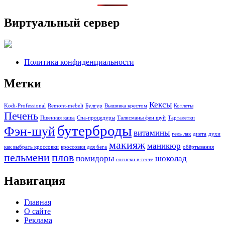
Виртуальный сервер
Политика конфиденциальности
Метки
Кексы
Kodi-Professional
Remont-mebeli
Булгур
Вышивка крестом
Котлеты
Печень
Пшенная каша
Спа-процедуры
Талисманы фен шуй
Тарталетки
бутерброды
Фэн-шуй
витамины
гель лак
диета
духи
макияж
маникюр
как выбрать кроссовки
кроссовки для бега
обёртывания
пельмени
плов
помидоры
шоколад
сосиски в тесте
Навигация
Главная
О сайте
Реклама