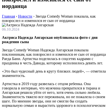
иорданца
Главная
›
Новости
›
Звезда Comedy Woman показала, как
повзрослел и изменился ее сын от иорданца
06.10.2024
Актриса Надежда Ангарская опубликовала фото с дня
рождения сына
Звезда Comedy Woman Надежда Ангарская показала
поклонникам, как повзрослел и изменился ее сын от иорданца
Раеда Бани. Артистка поделилась в соцсетях кадрами с
праздника в честь Давида, которому исполнилось девять лет.
«Это был чудесный день в кругу близких людей», — отметила
знаменитость.
Артистка в 2019 году развелась с отцом ребенка. Она
говорила в интервью, что мужчина превратился в тирана и
Ангарская решила уйти от него, хотя очень сильно любила.
Знаменитость тяжело все переживала, но не пожалела о своем
шаге. По мнению звезды, они не смогли бы создать
нормальную семью и вырастить здорового в психологическом