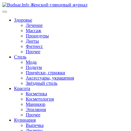
Перейти
к
содержимому
Здоровье
Лечение
Массаж
Процедуры
Диеты
Фитнесс
Прочее
Стиль
Мода
Подиум
Причёски, стрижки
Аксессуары, украшения
Звёздный стиль
Красота
Косметика
Косметология
Маникюр
Эпиляция
Прочее
Кулинария
Выпечка
Десерты