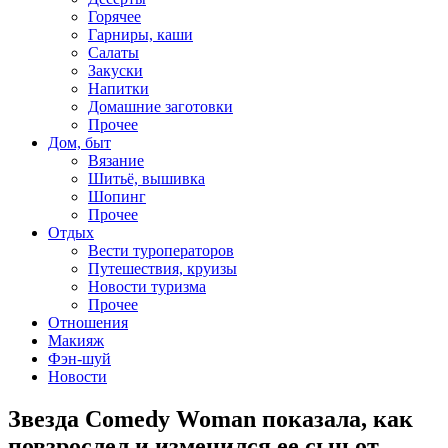
Горячее
Гарниры, каши
Салаты
Закуски
Напитки
Домашние заготовки
Прочее
Дом, быт
Вязание
Шитьё, вышивка
Шопинг
Прочее
Отдых
Вести туроператоров
Путешествия, круизы
Новости туризма
Прочее
Отношения
Макияж
Фэн-шуй
Новости
Звезда Comedy Woman показала, как
повзрослел и изменился ее сын от