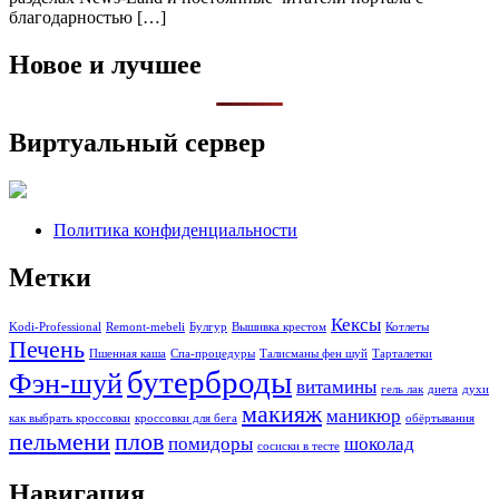
благодарностью […]
Новое и лучшее
Виртуальный сервер
Политика конфиденциальности
Метки
Кексы
Kodi-Professional
Remont-mebeli
Булгур
Вышивка крестом
Котлеты
Печень
Пшенная каша
Спа-процедуры
Талисманы фен шуй
Тарталетки
бутерброды
Фэн-шуй
витамины
гель лак
диета
духи
макияж
маникюр
как выбрать кроссовки
кроссовки для бега
обёртывания
пельмени
плов
помидоры
шоколад
сосиски в тесте
Навигация