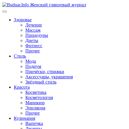
Перейти
к
содержимому
Здоровье
Лечение
Массаж
Процедуры
Диеты
Фитнесс
Прочее
Стиль
Мода
Подиум
Причёски, стрижки
Аксессуары, украшения
Звёздный стиль
Красота
Косметика
Косметология
Маникюр
Эпиляция
Прочее
Кулинария
Выпечка
Десерты