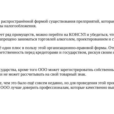
 распространённой формой существования прелприятий, которая 
мы налогообложения.
т ряд примуществ, можно перейти на КОНСУЛ и убедиться, что
запрещено заниматься торговлей алкоголем, проектированием и с
 один плюс в пользу этой организационно-правовой формы. От
тветственность перед кредиторами и государством, рискуя своим
дарства, кроме того ООО может зарегистрироватиь собственный
и не может рассчитывать на свой товарный знак.
, чем это было ещё совсем недавно, но для проведения этой п
 ООО лучше доверить профессионалам, которые качественно вып