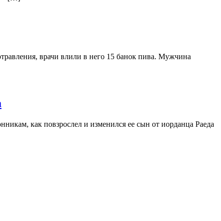
травления, врачи влили в него 15 банок пива. Мужчина
а
никам, как повзрослел и изменился ее сын от иорданца Раеда