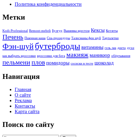
Политика конфиденциальности
Метки
Кексы
Kodi-Professional
Remont-mebeli
Булгур
Вышивка крестом
Котлеты
Печень
Пшенная каша
Спа-процедуры
Талисманы фен шуй
Тарталетки
бутерброды
Фэн-шуй
витамины
гель лак
диета
духи
макияж
маникюр
как выбрать кроссовки
кроссовки для бега
обёртывания
пельмени
плов
помидоры
шоколад
сосиски в тесте
Навигация
Главная
О сайте
Реклама
Контакты
Карта сайта
Поиск по сайту