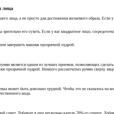
ы лица
его лица, а не просто для достижения желаемого образа. Если у
 зрительно его сузить. Если у вас квадратное лицо, сосредоточь
чем завершить макияж прозрачной пудрой.
умян является одним из лучших приемов, позволяющих сделать 
яж прозрачной пудрой. Немного рассыпчатых румян сверху закре
вка может быть довольно трудной. Чтобы это не сказалось на к
тественного вида.
й совет. Добавьте в них несколько капель 70%-го спирта. Доба