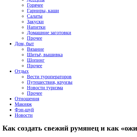
Горячее
Гарниры, каши
Салаты
Закуски
Напитки
Домашние заготовки
Прочее
Дом, быт
Вязание
Шитьё, вышивка
Шопинг
Прочее
Отдых
Вести туроператоров
Путешествия, круизы
Новости туризма
Прочее
Отношения
Макияж
Фэн-шуй
Новости
Как создать свежий румянец и как «ож