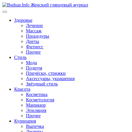
Перейти
к
содержимому
Здоровье
Лечение
Массаж
Процедуры
Диеты
Фитнесс
Прочее
Стиль
Мода
Подиум
Причёски, стрижки
Аксессуары, украшения
Звёздный стиль
Красота
Косметика
Косметология
Маникюр
Эпиляция
Прочее
Кулинария
Выпечка
Десерты