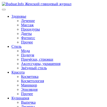
Перейти
к
содержимому
Здоровье
Лечение
Массаж
Процедуры
Диеты
Фитнесс
Прочее
Стиль
Мода
Подиум
Причёски, стрижки
Аксессуары, украшения
Звёздный стиль
Красота
Косметика
Косметология
Маникюр
Эпиляция
Прочее
Кулинария
Выпечка
Десерты