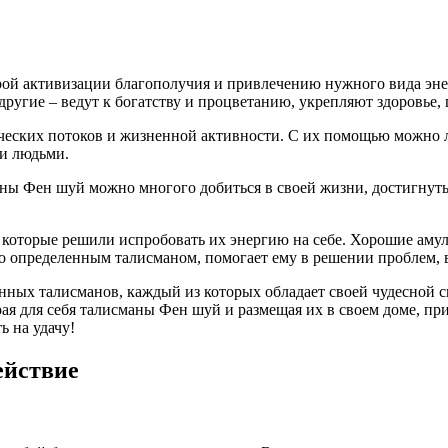
ой активизации благополучия и привлечению нужного вида эне
 другие – ведут к богатству и процветанию, укрепляют здоровье,
еских потоков и жизненной активности. С их помощью можно ле
и людьми.
аны Фен шуй можно многого добиться в своей жизни, достигнут
которые решили испробовать их энергию на себе. Хорошие амул
го определенным талисманом, помогает ему в решении проблем,
ных талисманов, каждый из которых обладает своей чудесной с
ая для себя талисманы Фен шуй и размещая их в своем доме, при
ь на удачу!
ействие