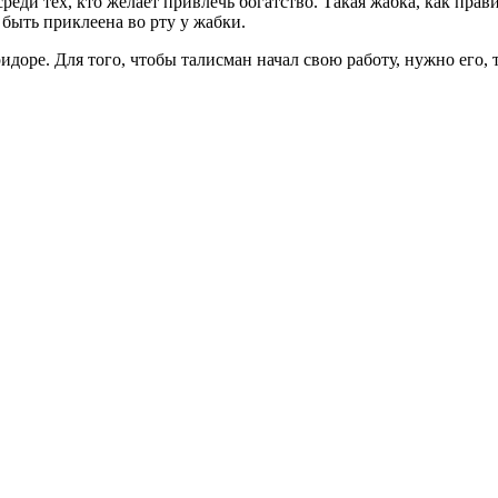
реди тех, кто желает привлечь богатство. Такая жабка, как пра
быть приклеена во рту у жабки.
доре. Для того, чтобы талисман начал свою работу, нужно его, 