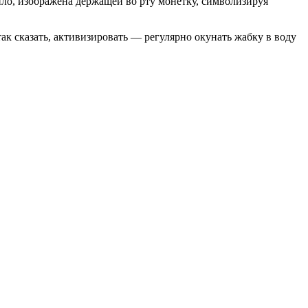
вило, изображена держащей во рту монетку, символизируя
так сказать, активизировать — регулярно окунать жабку в воду