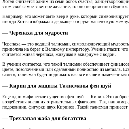
Хотэй считается одним из семи богов счастья, олицетворяющий с
этом своё самое заветное желание, то оно непременно сбудетс
Например, это может быть веер в руке, который символизируе
иногда Хотэя изображали держащего в руке магическую жемчужи
— Черепаха для мудрости
Черепаха — это водный талисман, символизирующий мудрость, д
приползла на берег к Великому императору. Учение гласит, что
считается живая черепаха, живущая в аквариуме с водой.
В учении считается, что такой талисман обеспечивает финансо
цвете, позолоченный или сделанный полностью из металла. Есл
самым, талисман будет поднимать вас все выше к намеченным 
— Кирин для защиты Талисманы фен шуй
Еще одно мифическое существо фен шуй — Кирин. Это доброе со
воздействия внешних отрицательных факторов. Так, например, 
подоконник, фигурки двух Киринов. Такой талисман принесет у
— Трехлапая жаба для богатства