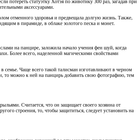
если потереть статуэтку Хотэя по животику 300 раз, загадав при
нительными аксессуарами.
олом отменного здоровья и предвещала долгую жизнь. Также,
дящим в пирамиде, в облаке золотого песка и монет.
слами на панцире, заложила начало учения фен шуй, когда
пахи. Более всего, наделенной магическими свойствами
 в семье. Чаще всего такой талисман изготавливают в черном
и, то можно к ней на панцирь добавить свою фотографию, тем
ыльями. Считается, что он защищает своего хозяина от
гого строения, то, чтобы защититься, следует установить на