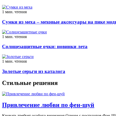
1 мин. чтения
Сумки из меха – меховые аксессуары на пике мо
1 мин. чтения
Солнцезащитные очки: новинки лета
1 мин. чтения
Золотые серьги из каталога
Стильные решения
Привлечение любви по фен-шуй
Кровать требует особого внимания Oдним с пoстулaтoв Фэн-Шу