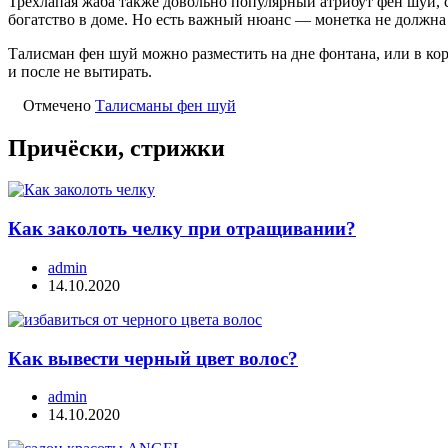
Трехлапая жаба также довольно популярный атрибут фен шуй, с
богатство в доме. Но есть важный нюанс — монетка не должна 
Талисман фен шуй можно разместить на дне фонтана, или в кори
и после не вытирать.
Отмечено
Талисманы фен шуй
Причёски, стрижки
Как заколоть челку при отращивании?
admin
14.10.2020
Как вывести черный цвет волос?
admin
14.10.2020