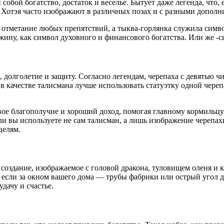
обой богатство, достаток и веселье. Бытует даже легенда, что, 
я. Хотэя часто изображают в различных позах и с разными допол
т отметание любых препятствий, а тыква-горлянка служила симв
ну, как символ духовного и финансового богатства. Или же -си
олголетие и защиту. Согласно легендам, черепаха с девятью чи
 в качестве талисмана лучше использовать статуэтку одной чере
вое благополучие и хороший доход, помогая главному кормильцу
и вы используете не сам талисман, а лишь изображение черепах
целям.
здание, изображаемое с головой дракона, туловищем оленя и кр
если за окном вашего дома — трубы фабрики или острый угол дру
дачу и счастье.