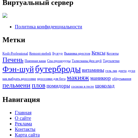
Виртуальный сервер
Политика конфиденциальности
Метки
Кексы
Kodi-Professional
Remont-mebeli
Булгур
Вышивка крестом
Котлеты
Печень
Пшенная каша
Спа-процедуры
Талисманы фен шуй
Тарталетки
бутерброды
Фэн-шуй
витамины
гель лак
диета
духи
макияж
маникюр
как выбрать кроссовки
кроссовки для бега
обёртывания
пельмени
плов
помидоры
шоколад
сосиски в тесте
Навигация
Главная
О сайте
Реклама
Контакты
Карта сайта