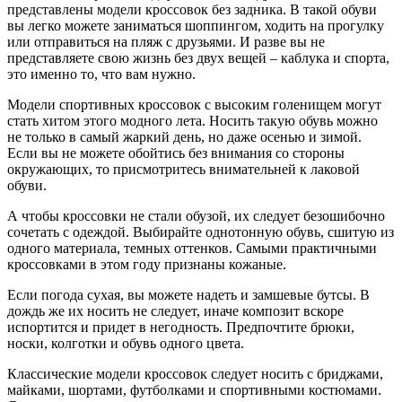
представлены модели кроссовок без задника. В такой обуви
вы легко можете заниматься шоппингом, ходить на прогулку
или отправиться на пляж с друзьями. И разве вы не
представляете свою жизнь без двух вещей – каблука и спорта,
это именно то, что вам нужно.
Модели спортивных кроссовок с высоким голенищем могут
стать хитом этого модного лета. Носить такую обувь можно
не только в самый жаркий день, но даже осенью и зимой.
Если вы не можете обойтись без внимания со стороны
окружающих, то присмотритесь внимательней к лаковой
обуви.
А чтобы кроссовки не стали обузой, их следует безошибочно
сочетать с одеждой. Выбирайте однотонную обувь, сшитую из
одного материала, темных оттенков. Самыми практичными
кроссовками в этом году признаны кожаные.
Если погода сухая, вы можете надеть и замшевые бутсы. В
дождь же их носить не следует, иначе композит вскоре
испортится и придет в негодность. Предпочтите брюки,
носки, колготки и обувь одного цвета.
Классические модели кроссовок следует носить с бриджами,
майками, шортами, футболками и спортивными костюмами.