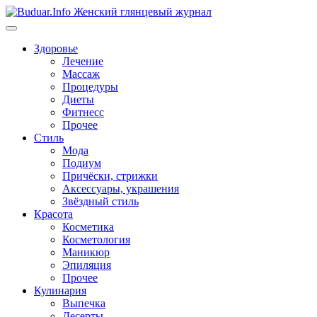
Перейти
к
содержимому
Здоровье
Лечение
Массаж
Процедуры
Диеты
Фитнесс
Прочее
Стиль
Мода
Подиум
Причёски, стрижки
Аксессуары, украшения
Звёздный стиль
Красота
Косметика
Косметология
Маникюр
Эпиляция
Прочее
Кулинария
Выпечка
Десерты