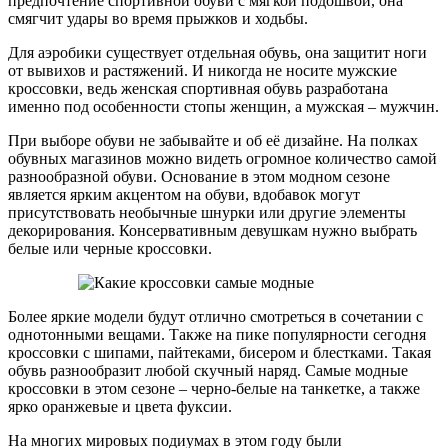
предпочтение спортивной обуви с мягкой подошвой, она
смягчит удары во время прыжков и ходьбы.
Для аэробики существует отдельная обувь, она защитит ноги
от вывихов и растяжений. И никогда не носите мужские
кроссовки, ведь женская спортивная обувь разработана
именно под особенности стопы женщин, а мужская – мужчин.
При выборе обуви не забывайте и об её дизайне. На полках
обувных магазинов можно видеть огромное количество самой
разнообразной обуви. Основание в этом модном сезоне
является ярким акцентом на обуви, вдобавок могут
присутствовать необычные шнурки или другие элементы
декорирования. Консервативным девушкам нужно выбрать
белые или черные кроссовки.
Более яркие модели будут отлично смотреться в сочетании с
однотонными вещами. Также на пике популярности сегодня
кроссовки с шипами, пайтеками, бисером и блестками. Такая
обувь разнообразит любой скучный наряд. Самые модные
кроссовки в этом сезоне – черно-белые на танкетке, а также
ярко оранжевые и цвета фуксии.
На многих мировых подиумах в этом году были