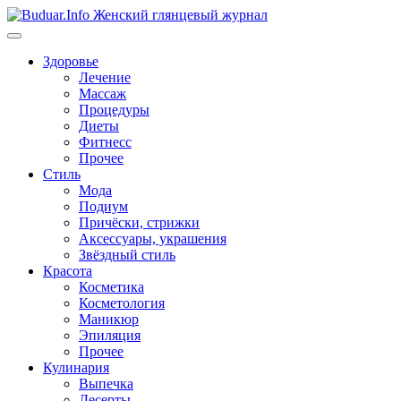
Перейти
к
содержимому
Здоровье
Лечение
Массаж
Процедуры
Диеты
Фитнесс
Прочее
Стиль
Мода
Подиум
Причёски, стрижки
Аксессуары, украшения
Звёздный стиль
Красота
Косметика
Косметология
Маникюр
Эпиляция
Прочее
Кулинария
Выпечка
Десерты