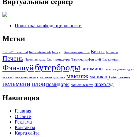
Виртуальный сервер
Политика конфиденциальности
Метки
Кексы
Kodi-Professional
Remont-mebeli
Булгур
Вышивка крестом
Котлеты
Печень
Пшенная каша
Спа-процедуры
Талисманы фен шуй
Тарталетки
бутерброды
Фэн-шуй
витамины
гель лак
диета
духи
макияж
маникюр
как выбрать кроссовки
кроссовки для бега
обёртывания
пельмени
плов
помидоры
шоколад
сосиски в тесте
Навигация
Главная
О сайте
Реклама
Контакты
Карта сайта