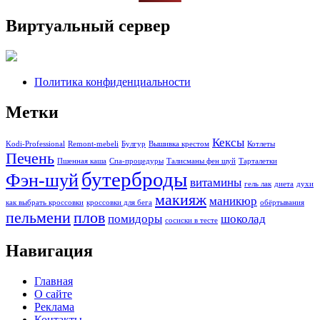
Виртуальный сервер
Политика конфиденциальности
Метки
Кексы
Kodi-Professional
Remont-mebeli
Булгур
Вышивка крестом
Котлеты
Печень
Пшенная каша
Спа-процедуры
Талисманы фен шуй
Тарталетки
бутерброды
Фэн-шуй
витамины
гель лак
диета
духи
макияж
маникюр
как выбрать кроссовки
кроссовки для бега
обёртывания
пельмени
плов
помидоры
шоколад
сосиски в тесте
Навигация
Главная
О сайте
Реклама
Контакты