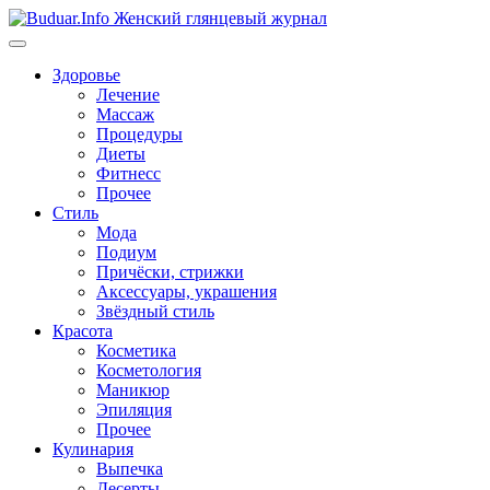
Перейти
к
содержимому
Здоровье
Лечение
Массаж
Процедуры
Диеты
Фитнесс
Прочее
Стиль
Мода
Подиум
Причёски, стрижки
Аксессуары, украшения
Звёздный стиль
Красота
Косметика
Косметология
Маникюр
Эпиляция
Прочее
Кулинария
Выпечка
Десерты