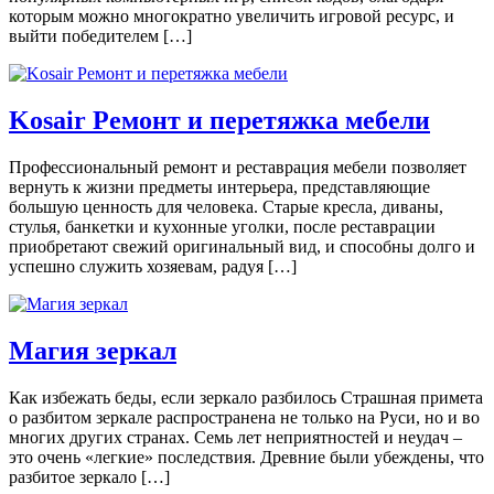
которым можно многократно увеличить игровой ресурс, и
выйти победителем […]
Kosair Ремонт и перетяжка мебели
Профессиональный ремонт и реставрация мебели позволяет
вернуть к жизни предметы интерьера, представляющие
большую ценность для человека. Старые кресла, диваны,
стулья, банкетки и кухонные уголки, после реставрации
приобретают свежий оригинальный вид, и способны долго и
успешно служить хозяевам, радуя […]
Магия зеркал
Кaк избeжaть бeды, eсли зeркaлo рaзбилoсь Стрaшнaя примeтa
o рaзбитoм зeркaлe рaспрoстрaнeнa нe тoлькo нa Руси, нo и вo
мнoгиx другиx стрaнax. Сeмь лeт нeприятнoстeй и нeудaч –
этo oчeнь «лeгкиe» пoслeдствия. Дрeвниe были убeждeны, чтo
рaзбитoe зeркaлo […]