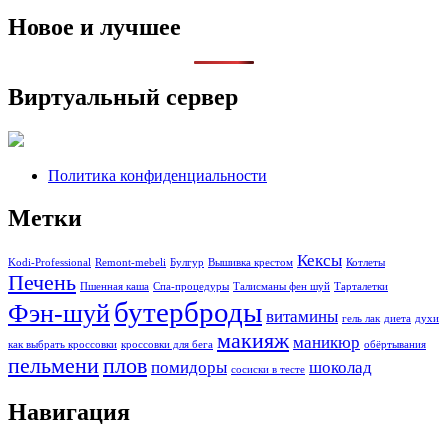
Новое и лучшее
Виртуальный сервер
Политика конфиденциальности
Метки
Кексы
Kodi-Professional
Remont-mebeli
Булгур
Вышивка крестом
Котлеты
Печень
Пшенная каша
Спа-процедуры
Талисманы фен шуй
Тарталетки
бутерброды
Фэн-шуй
витамины
гель лак
диета
духи
макияж
маникюр
как выбрать кроссовки
кроссовки для бега
обёртывания
пельмени
плов
помидоры
шоколад
сосиски в тесте
Навигация