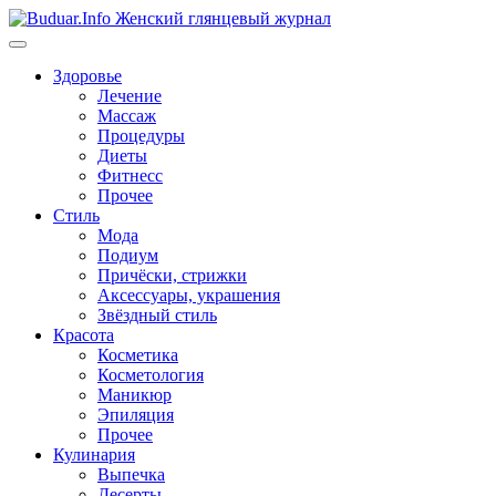
Перейти
к
содержимому
Здоровье
Лечение
Массаж
Процедуры
Диеты
Фитнесс
Прочее
Стиль
Мода
Подиум
Причёски, стрижки
Аксессуары, украшения
Звёздный стиль
Красота
Косметика
Косметология
Маникюр
Эпиляция
Прочее
Кулинария
Выпечка
Десерты