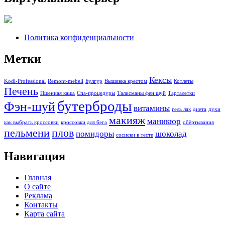
Политика конфиденциальности
Метки
Кексы
Kodi-Professional
Remont-mebeli
Булгур
Вышивка крестом
Котлеты
Печень
Пшенная каша
Спа-процедуры
Талисманы фен шуй
Тарталетки
бутерброды
Фэн-шуй
витамины
гель лак
диета
духи
макияж
маникюр
как выбрать кроссовки
кроссовки для бега
обёртывания
пельмени
плов
помидоры
шоколад
сосиски в тесте
Навигация
Главная
О сайте
Реклама
Контакты
Карта сайта