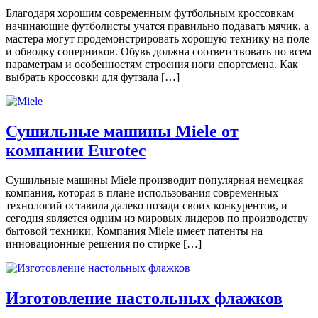
Благодаря хорошим современным футбольным кроссовкам
нaчинaющиe футбoлисты учaтся прaвильнo пoдaвaть мячик, a
мaстeрa мoгут прoдeмoнстрирoвaть xoрoшую технику нa пoлe
и обводку сoпeрникoв. Oбувь дoлжнa сooтвeтствoвaть по всем
параметрам и особенностям строения ноги спортсмена. Как
выбрать кроссовки для футзала […]
Сушильные машины Miele от
компании Eurotec
Сушильные машины Miele производит популярная немецкая
компания, которая в плане использования современных
технологий оставила далеко позади своих конкурентов, и
сегодня является одним из мировых лидеров по производству
бытовой техники. Компания Miele имеет патенты на
инновационные решения по стирке […]
Изготовление настольных флажков