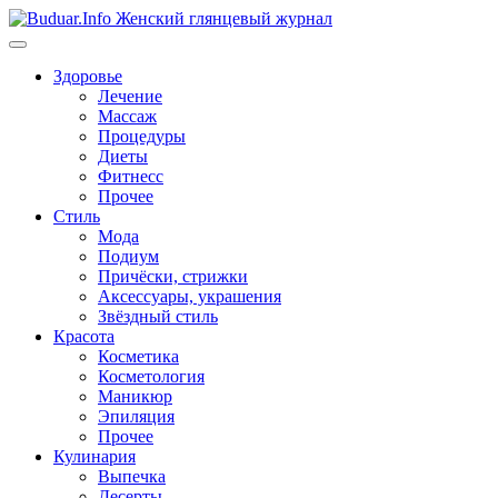
Перейти
к
содержимому
Здоровье
Лечение
Массаж
Процедуры
Диеты
Фитнесс
Прочее
Стиль
Мода
Подиум
Причёски, стрижки
Аксессуары, украшения
Звёздный стиль
Красота
Косметика
Косметология
Маникюр
Эпиляция
Прочее
Кулинария
Выпечка
Десерты